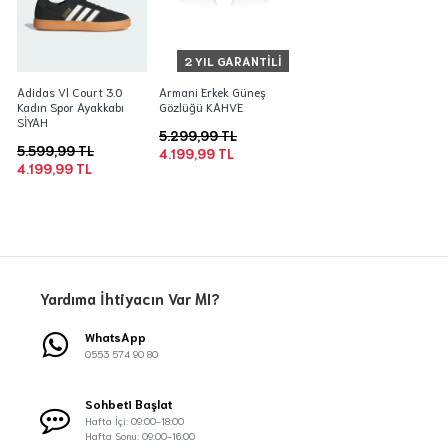
2 YIL GARANTILI
Adidas Vl Court 3.0
Armani Erkek Güneş
Kadın Spor Ayakkabı
Gözlüğü KAHVE
SİYAH
5.299,99 TL
5.599,99 TL
4.199,99 TL
4.199,99 TL
Yardıma İhtiyacın Var MI?
WhatsApp
0553 574 90 80
Sohbeti Başlat
Hafta İçi: 09:00-18:00
Hafta Sonu: 09:00-16:00