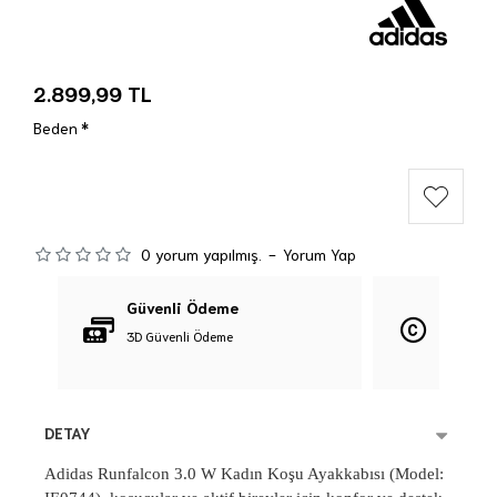
2.899,99 TL
Beden
0 yorum yapılmış.
-
Yorum Yap
Güvenli Ödeme
Orijina
3D Güvenli Ödeme
%100 Orij
DETAY
Adidas Runfalcon 3.0 W Kadın Koşu Ayakkabısı (Model: