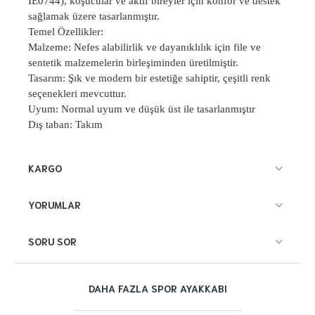
IE0744), koşucular ve aktif bireyler için konfor ve destek
sağlamak üzere tasarlanmıştır.
Temel Özellikler:
Malzeme: Nefes alabilirlik ve dayanıklılık için file ve
sentetik malzemelerin birleşiminden üretilmiştir.
Tasarım: Şık ve modern bir estetiğe sahiptir, çeşitli renk
seçenekleri mevcuttur.
Uyum: Normal uyum ve düşük üst ile tasarlanmıştır
Dış taban: Takım
KARGO
YORUMLAR
SORU SOR
DAHA FAZLA SPOR AYAKKABI