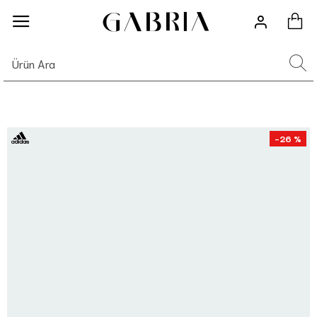
-26 %