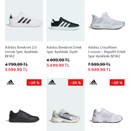
Adidas Breaknet 2.0
Adidas Breaknet Erkek
Adidas Cloudfoam
Unisex Spor Ayakkabı
Spor Ayakkabı Siyah
Cuxxion - Rapidfit Erkek
BEYAZ
Spor Ayakkabı BEYAZ
4.699,99 TL
4.799,99 TL
7.599,99 TL
3.499,99 TL
3.599,99 TL
5.699,99 TL
-25 %
-25 %
-25 %