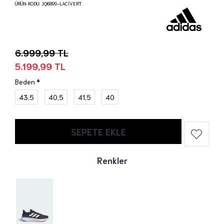
ÜRÜN KODU:
JQ6899-LACİVERT
6.999,99 TL
5.199,99 TL
Beden
43,5
40,5
41,5
40
SEPETE EKLE
Renkler