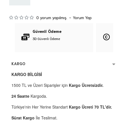
0 yorum yapılmış.
-
Yorum Yap
Güvenli Ödeme
Orijina
3D Güvenli Ödeme
%100 Orij
KARGO
KARGO BİLGİSİ
1500 TL ve Üzeri Siparişler için
Kargo Ücretsizdir.
24 Saatte
Kargoda.
Türkiye'nin Her Yerine Standart
Kargo Ücreti 70 TL'dir.
Sürat Kargo
İle Teslimat.