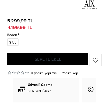
5.299,99 TL
4.199,99 TL
Beden
S 55
SEPETE EKLE
0 yorum yapılmış.
-
Yorum Yap
Güvenli Ödeme
Orijina
3D Güvenli Ödeme
%100 Orij