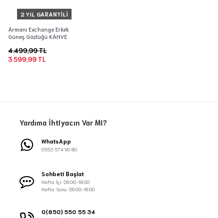
2 YIL GARANTILI
Armani Exchange Erkek
Güneş Gözlüğü KAHVE
4.499,99 TL
3.599,99 TL
Yardıma İhtiyacın Var MI?
WhatsApp
0553 574 90 80
Sohbeti Başlat
Hafta İçi: 09:00-18:00
Hafta Sonu: 09:00-16:00
0(850) 550 55 34