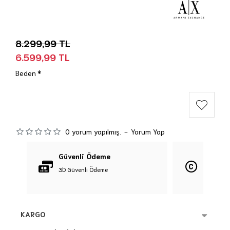
8.299,99 TL
6.599,99 TL
Beden
0 yorum yapılmış.
-
Yorum Yap
Güvenli Ödeme
Orijina
3D Güvenli Ödeme
%100 Orij
KARGO