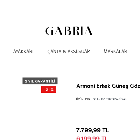
AYAKKABI
ÇANTA & AKSESUAR
MARKALAR
2 YIL GARANTILI
Armani Erkek Güneş Göz
-21 %
ÜRÜN KODU:
0EA4163 58758G-SİYAH
7.799,99 TL
6.199,99 TL