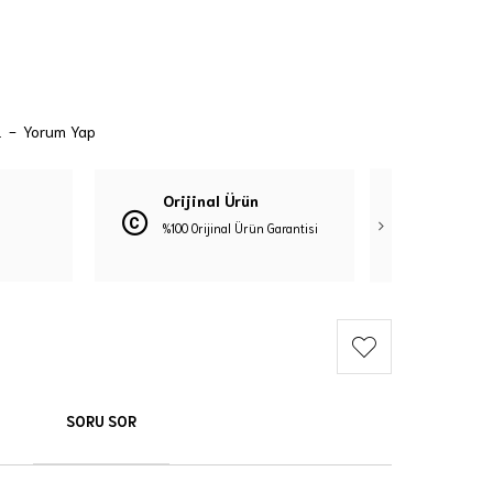
.
-
Yorum Yap
Orijinal Ürün
Güven
%100 Orijinal Ürün Garantisi
3D Güve
SORU SOR