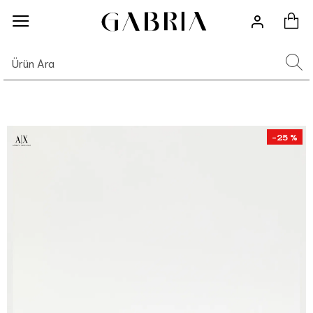
-25 %