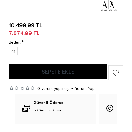
10.499,99 TL
7.874,99 TL
Beden
41
SEPETE EKLE
0 yorum yapılmış.
-
Yorum Yap
Güvenli Ödeme
Orijina
3D Güvenli Ödeme
%100 Orij