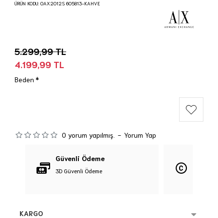
ÜRÜN KODU:
0AX2012S 605813-KAHVE
5.299,99 TL
4.199,99 TL
Beden
0 yorum yapılmış.
-
Yorum Yap
Güvenli Ödeme
Orijina
3D Güvenli Ödeme
%100 Orij
KARGO