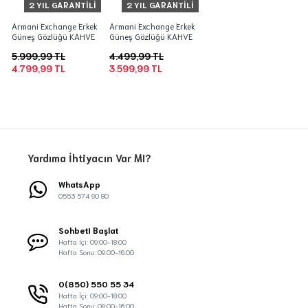
2 YIL GARANTILI
2 YIL GARANTILI
Armani Exchange Erkek
Armani Exchange Erkek
Güneş Gözlüğü KAHVE
Güneş Gözlüğü KAHVE
5.999,99 TL
4.499,99 TL
4.799,99 TL
3.599,99 TL
Yardıma İhtiyacın Var MI?
WhatsApp
0553 574 90 80
Sohbeti Başlat
Hafta İçi: 09:00-18:00
Hafta Sonu: 09:00-16:00
0(850) 550 55 34
Hafta İçi: 09:00-18:00
Hafta Sonu: 09:00-16:00