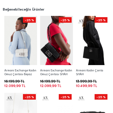
Beğenebileceğin Ürünler
-25 %
-25 %
-25 %
Armani Exchange Kadın
Armani Exchange Kadın
Armani Kadın Çanta
Omuz Çantası Beyaz
Omuz Çantası SIYAH
SIYAH
16.199,99 TL
16.199,99 TL
13.999,99 TL
12.099,99 TL
12.099,99 TL
10.499,99 TL
-25 %
-25 %
-25 %