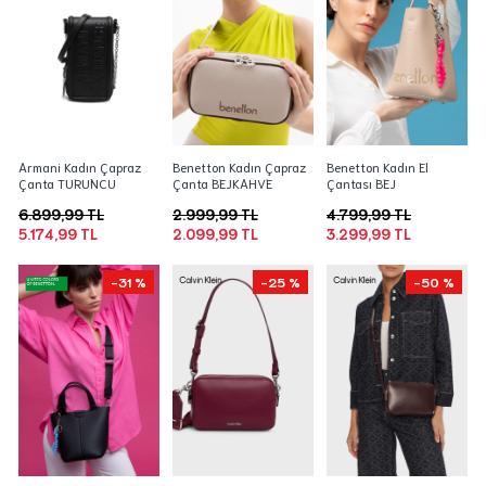
Armani Kadın Çapraz
Benetton Kadın Çapraz
Benetton Kadın El
Çanta TURUNCU
Çanta BEJKAHVE
Çantası BEJ
6.899,99 TL
2.999,99 TL
4.799,99 TL
5.174,99 TL
2.099,99 TL
3.299,99 TL
-31 %
-25 %
-50 %