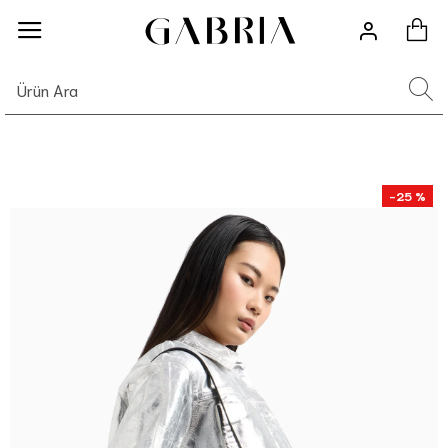
-25 %