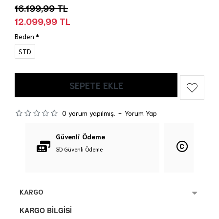
16.199,99 TL
12.099,99 TL
Beden
STD
SEPETE EKLE
0 yorum yapılmış.
-
Yorum Yap
Güvenli Ödeme
Orijina
3D Güvenli Ödeme
%100 Orij
KARGO
KARGO BİLGİSİ