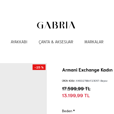
AYAKKABI
ÇANTA & AKSESUAR
MARKALAR
-25 %
Armani Exchange Kadın
ÜRÜN KODU:
XW002788AF23057-Beyaz
17.599,99 TL
13.199,99 TL
Beden