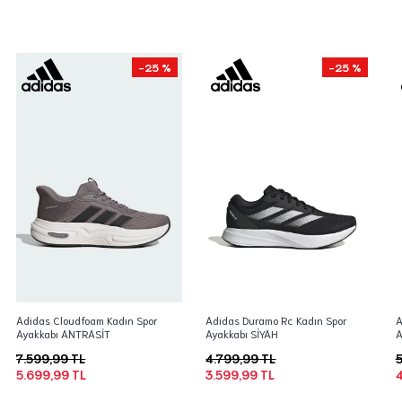
-25 %
-25 %
Adidas Cloudfoam Kadın Spor
Adidas Duramo Rc Kadın Spor
A
Ayakkabı ANTRASİT
Ayakkabı SİYAH
A
7.599,99 TL
4.799,99 TL
5
5.699,99 TL
3.599,99 TL
4