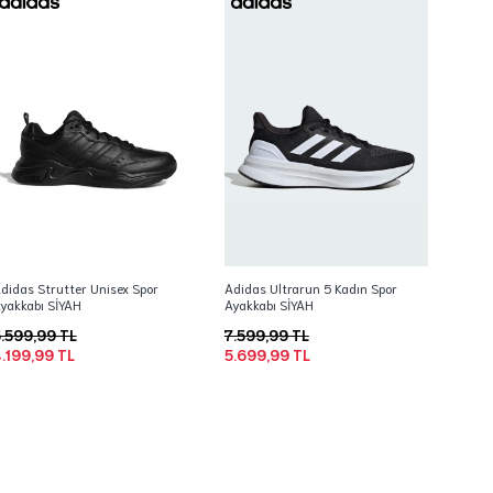
didas Strutter Unisex Spor
Adidas Ultrarun 5 Kadın Spor
yakkabı SİYAH
Ayakkabı SİYAH
.599,99 TL
7.599,99 TL
.199,99 TL
5.699,99 TL