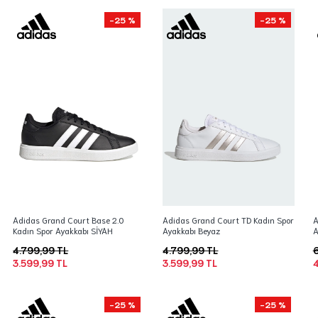
-25 %
-25 %
Adidas Grand Court Base 2.0
Adidas Grand Court TD Kadın Spor
A
Kadın Spor Ayakkabı SİYAH
Ayakkabı Beyaz
A
4.799,99 TL
4.799,99 TL
6
3.599,99 TL
3.599,99 TL
4
-25 %
-25 %