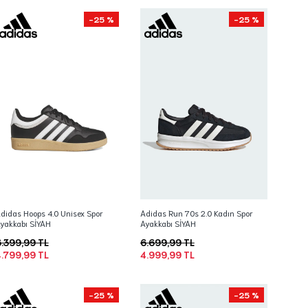
-25 %
-25 %
didas Hoops 4.0 Unisex Spor
Adidas Run 70s 2.0 Kadın Spor
yakkabı SİYAH
Ayakkabı SİYAH
.399,99 TL
6.699,99 TL
.799,99 TL
4.999,99 TL
-25 %
-25 %