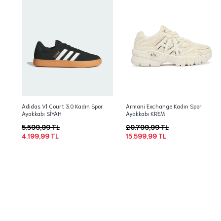
Adidas Vl Court 3.0 Kadın Spor
Armani Exchange Kadın Spor
Ayakkabı SİYAH
Ayakkabı KREM
5.599,99 TL
20.799,99 TL
4.199,99 TL
15.599,99 TL