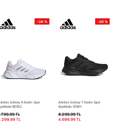
-26 %
-25 %
didas Galaxy 6 Kadın Spor
Adidas Galaxy 7 Kadın Spor
yakkabı BEYAZ
Ayakkabı SİYAH
.799,99 TL
6.299,99 TL
.299,99 TL
4.699,99 TL