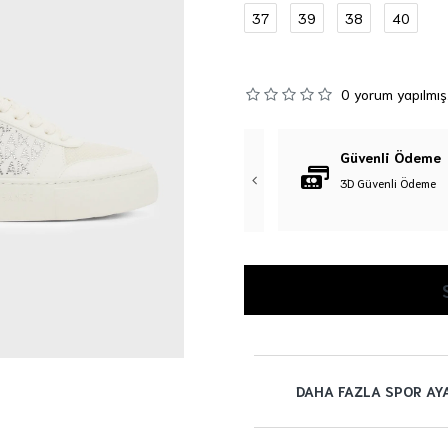
37
39
38
40
0 yorum yapılmış
Orijinal Ürün
Güvenli Ödeme
%100 Orijinal Ürün Garantisi
3D Güvenli Ödeme
DAHA FAZLA SPOR AY