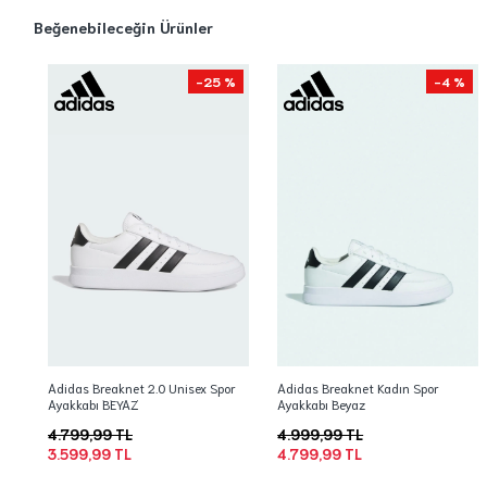
Beğenebileceğin Ürünler
-25 %
-4 %
Adidas Breaknet 2.0 Unisex Spor
Adidas Breaknet Kadın Spor
Ayakkabı BEYAZ
Ayakkabı Beyaz
4.799,99 TL
4.999,99 TL
3.599,99 TL
4.799,99 TL