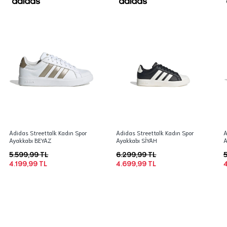
Adidas Streettalk Kadın Spor
Adidas Streettalk Kadın Spor
A
Ayakkabı BEYAZ
Ayakkabı SİYAH
A
5.599,99 TL
6.299,99 TL
5
4.199,99 TL
4.699,99 TL
4