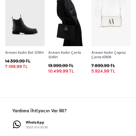
Armani Kadın Bot SİYAH
Armani Kadın Çanta
Armani Kadın Çapraz
SIYAH
Çanta KREM
14.399,99 TL
13.999,99 TL
7.899,99 TL
7.199,99 TL
10.499,99 TL
5.924,99 TL
Yardıma İhtiyacın Var MI?
WhatsApp
0553 574 90 80