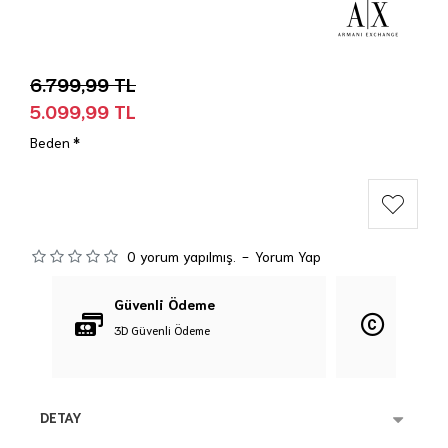
6.799,99 TL
5.099,99 TL
Beden
0 yorum yapılmış.
-
Yorum Yap
Güvenli Ödeme
Orijina
3D Güvenli Ödeme
%100 Orij
DETAY