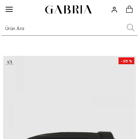
-25 %