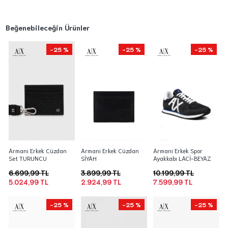
Beğenebileceğin Ürünler
-25 %
-25 %
-25 %
Armani Erkek Cüzdan
Armani Erkek Cüzdan
Armani Erkek Spor
Set TURUNCU
SİYAH
Ayakkabı LACİ-BEYAZ
6.699,99 TL
3.899,99 TL
10.199,99 TL
5.024,99 TL
2.924,99 TL
7.599,99 TL
-25 %
-25 %
-25 %