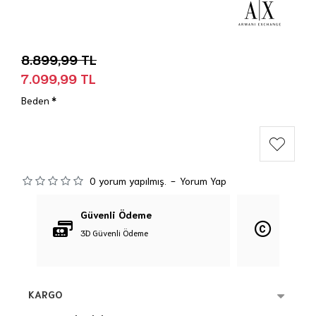
8.899,99 TL
7.099,99 TL
Beden
0 yorum yapılmış.
-
Yorum Yap
Güvenli Ödeme
Orijina
3D Güvenli Ödeme
%100 Orij
KARGO