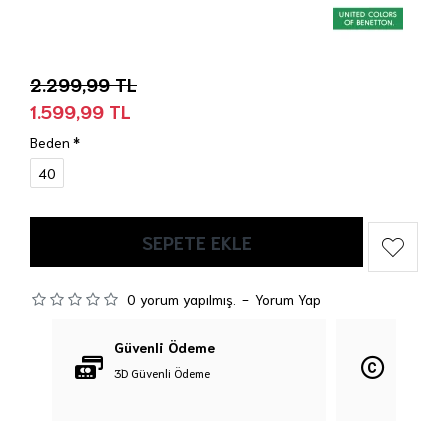
2.299,99 TL
1.599,99 TL
Beden
40
SEPETE EKLE
0 yorum yapılmış.
-
Yorum Yap
Güvenli Ödeme
Orijina
3D Güvenli Ödeme
%100 Orij