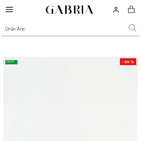
-30 %