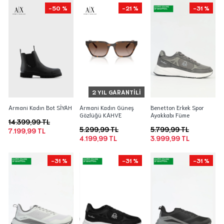
-50 %
-21 %
-31 %
2 YIL GARANTILI
Armani Kadın Bot SİYAH
Armani Kadın Güneş
Benetton Erkek Spor
Gözlüğü KAHVE
Ayakkabı Füme
14.399,99 TL
5.299,99 TL
5.799,99 TL
7.199,99 TL
4.199,99 TL
3.999,99 TL
-31 %
-31 %
-31 %