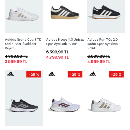
Adidas Grand Court TD
Adidas Hoops 4.0 Unisex
Adidas Run 70s 2.0
Kadın Spor Ayakkabı
Spor Ayakkabı SİYAH
Kadın Spor Ayakkabı
Beyaz
SİYAH
6.399,99 TL
4.799,99 TL
6.699,99 TL
4.799,99 TL
3.599,99 TL
4.999,99 TL
-25 %
-25 %
-25 %