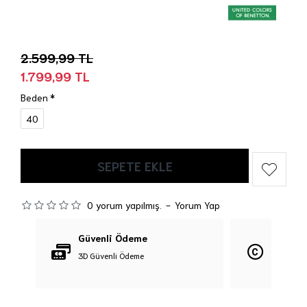
2.599,99 TL
1.799,99 TL
Beden
40
SEPETE EKLE
0 yorum yapılmış.
-
Yorum Yap
Güvenli Ödeme
Orijina
3D Güvenli Ödeme
%100 Orij