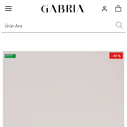
-31 %