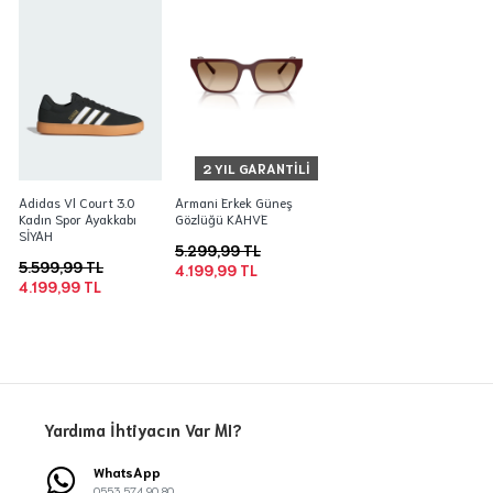
2 YIL GARANTILI
Adidas Vl Court 3.0
Armani Erkek Güneş
Kadın Spor Ayakkabı
Gözlüğü KAHVE
SİYAH
5.299,99 TL
5.599,99 TL
4.199,99 TL
4.199,99 TL
Yardıma İhtiyacın Var MI?
WhatsApp
0553 574 90 80