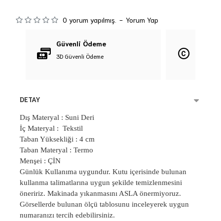
0 yorum yapılmış.
-
Yorum Yap
Güvenli Ödeme
Orijina
3D Güvenli Ödeme
%100 Orij
DETAY
Dış Materyal : Suni Deri
İç Materyal : Tekstil
Taban Yüksekliği : 4 cm
Taban Materyal : Termo
Menşei : ÇİN
Günlük Kullanıma uygundur. Kutu içerisinde bulunan
kullanma talimatlarına uygun şekilde temizlenmesini
öneririz. Makinada yıkanmasını ASLA önermiyoruz.
Görsellerde bulunan ölçü tablosunu inceleyerek uygun
numaranızı tercih edebilirsiniz.