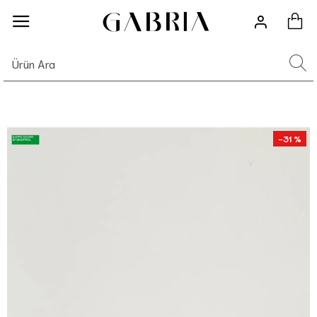
-31 %