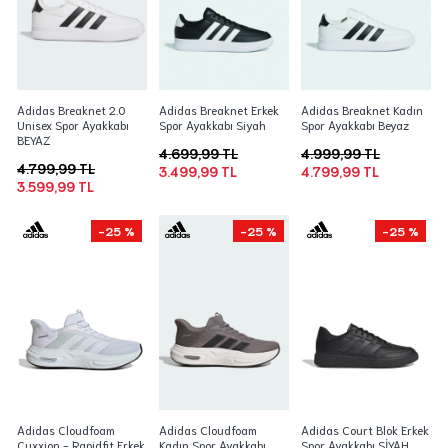
Adidas Breaknet 2.0
Adidas Breaknet Erkek
Adidas Breaknet Kadın
Unisex Spor Ayakkabı
Spor Ayakkabı Siyah
Spor Ayakkabı Beyaz
BEYAZ
4.699,99 TL
4.999,99 TL
4.799,99 TL
3.499,99 TL
4.799,99 TL
3.599,99 TL
-25 %
-25 %
-25 %
Adidas Cloudfoam
Adidas Cloudfoam
Adidas Court Blok Erkek
Cuxxion - Rapidfit Erkek
Kadın Spor Ayakkabı
Spor Ayakkabı SİYAH