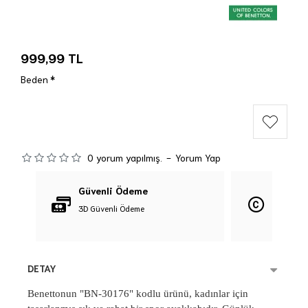
999,99 TL
Beden
0 yorum yapılmış.
-
Yorum Yap
Güvenli Ödeme
Orijina
3D Güvenli Ödeme
%100 Orij
DETAY
Benettonun "BN-30176" kodlu ürünü, kadınlar için