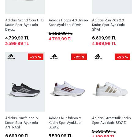
Adidas Grand Court TD
Adidas Hoops 4.0 Unisex
Adidas Run 70s 2.0
Kadın Spor Ayakkabı
Spor Ayakkabı SİYAH
Kadın Spor Ayakkabı
Beyaz
SİYAH
6.399,99 TL
4.799,99 TL
6.699,99 TL
4.799,99 TL
3.599,99 TL
4.999,99 TL
-25 %
-25 %
-25 %
Adidas Runfalcon 5
Adidas Runfalcon 5
Adidas Streettalk Kadın
Kadın Spor Ayakkabı
Kadın Spor Ayakkabı
Spor Ayakkabı BEYAZ
ANTRASİT
BEYAZ
5.599,99 TL
6.699,99 TL
5.599,99 TL
4.199,99 TL