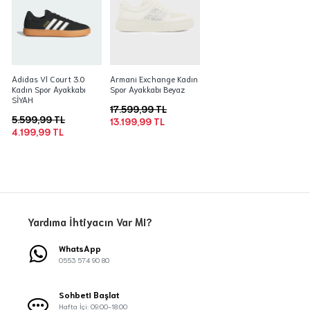
Adidas Vl Court 3.0
Armani Exchange Kadın
Kadın Spor Ayakkabı
Spor Ayakkabı Beyaz
SİYAH
17.599,99 TL
5.599,99 TL
13.199,99 TL
4.199,99 TL
Yardıma İhtiyacın Var MI?
WhatsApp
0553 574 90 80
Sohbeti Başlat
Hafta İçi: 09:00-18:00