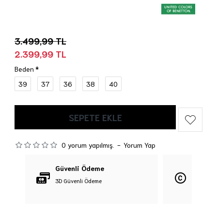
3.499,99 TL
2.399,99 TL
Beden
39
37
36
38
40
SEPETE EKLE
0 yorum yapılmış.
-
Yorum Yap
Güvenli Ödeme
Orijina
3D Güvenli Ödeme
%100 Orij