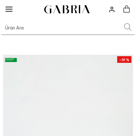
-31 %