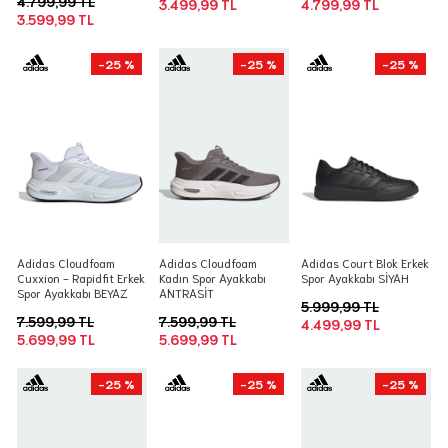
4.799,99 TL
3.499,99 TL
4.799,99 TL
3.599,99 TL
-25 %
-25 %
-25 %
Adidas Cloudfoam
Adidas Cloudfoam
Adidas Court Blok Erkek
Cuxxion - Rapidfit Erkek
Kadın Spor Ayakkabı
Spor Ayakkabı SİYAH
Spor Ayakkabı BEYAZ
ANTRASİT
5.999,99 TL
7.599,99 TL
7.599,99 TL
4.499,99 TL
5.699,99 TL
5.699,99 TL
-25 %
-25 %
-25 %