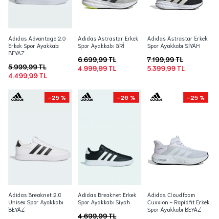
Adidas Advantage 2.0
Adidas Astrastar Erkek
Adidas Astrastar Erkek
Erkek Spor Ayakkabı
Spor Ayakkabı GRİ
Spor Ayakkabı SİYAH
BEYAZ
6.699,99 TL
7.199,99 TL
5.999,99 TL
4.999,99 TL
5.399,99 TL
4.499,99 TL
-25 %
-26 %
-25 %
Adidas Breaknet 2.0
Adidas Breaknet Erkek
Adidas Cloudfoam
Unisex Spor Ayakkabı
Spor Ayakkabı Siyah
Cuxxion - Rapidfit Erkek
BEYAZ
Spor Ayakkabı BEYAZ
4.699,99 TL