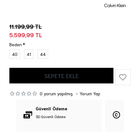
11.199,99 TL
5.599,99 TL
Beden
40
41
44
SEPETE EKLE
0 yorum yapılmış.
-
Yorum Yap
Güvenli Ödeme
Orijina
3D Güvenli Ödeme
%100 Orij