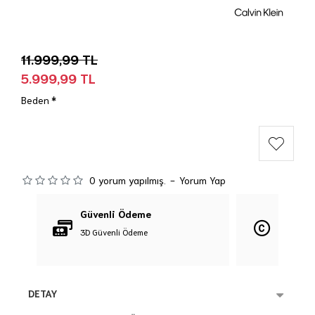
11.999,99 TL
5.999,99 TL
Beden
0 yorum yapılmış.
-
Yorum Yap
Güvenli Ödeme
Orijina
3D Güvenli Ödeme
%100 Orij
DETAY