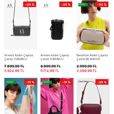
-25 %
-25 %
-30 %
Armani Kadın Çapraz
Armani Kadın Çapraz
Benetton Kadın Çapraz
Çanta TURUNCU
Çanta TURUNCU
Çanta BEJKAHVE
7.899,99 TL
6.899,99 TL
2.999,99 TL
5.924,99 TL
5.174,99 TL
2.099,99 TL
-31 %
-31 %
-25 %