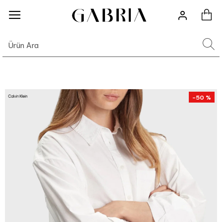
-50 %