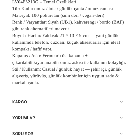
LV04F3219G
– Temel Özellikleri
Tür: Kad
ın omuz / tote / günlük çanta / omuz çantası
Materyal: 100 poliüretan (suni deri / vegan-deri)
Renk / Varyantlar: Siyah (UB1), kahverengi / bordo (BAP)
gibi renk alternatifleri mevcut
Boyut / Hacim: Yaklaşık 21 × 13 × 9 cm
— yani günlük
kullan
ımda telefon, cüzdan, küçük aksesuarlar için ideal
kompakt / hafif yapı.
Kapanış / Askı: Fermuarlı üst kapama +
çıkarılabilir/ayarlanabilir omuz askısı ile kullanım kolaylığı.
Stil / Kullanım: Casual / günlük hayat
—
şehir içi, günlük
alışveriş, yürüyüş, günlük kombinler için uygun sade &
markalı çanta.
KARGO
YORUMLAR
SORU SOR