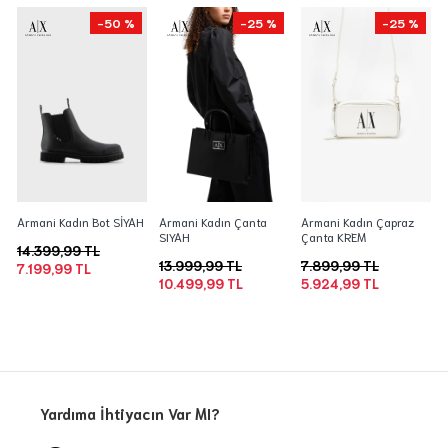
-50 %
-25 %
-25 %
Armani Kadın Bot SİYAH
Armani Kadın Çanta
Armani Kadın Çapraz
SIYAH
Çanta KREM
14.399,99 TL
13.999,99 TL
7.899,99 TL
7.199,99 TL
10.499,99 TL
5.924,99 TL
Yardıma İhtiyacın Var MI?