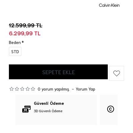
12.599,99 TL
6.299,99 TL
Beden
STD
SEPETE EKLE
0 yorum yapılmış.
-
Yorum Yap
Güvenli Ödeme
Orijina
3D Güvenli Ödeme
%100 Orij