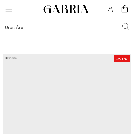
-50 %