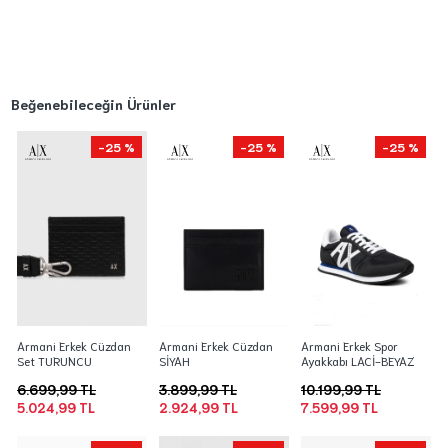
Beğenebileceğin Ürünler
-25 %
-25 %
-25 %
Armani Erkek Cüzdan
Armani Erkek Cüzdan
Armani Erkek Spor
Set TURUNCU
SİYAH
Ayakkabı LACİ-BEYAZ
6.699,99 TL
3.899,99 TL
10.199,99 TL
5.024,99 TL
2.924,99 TL
7.599,99 TL