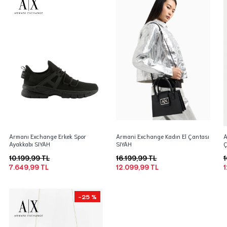
Armanı Exchange Erkek Spor
Armani Exchange Kadın El Çantası
A
Ayakkabı SIYAH
SIYAH
Ç
10.199,99 TL
16.199,99 TL
1
7.649,99 TL
12.099,99 TL
1
-25 %