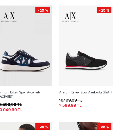
-25 %
-25 %
rmani Erkek Spor Ayakkabı
Armani Erkek Spor Ayakkabı SİYAH
ACİVERT
10.199,99 TL
3.399,99 TL
7.599,99 TL
0.049,99 TL
-25 %
-25 %