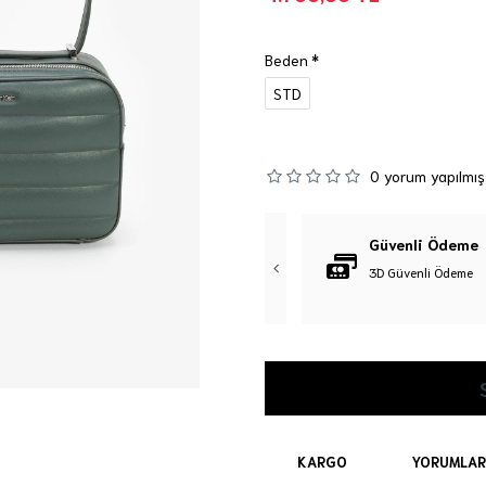
Beden
STD
0 yorum yapılmış
Orijinal Ürün
Güvenli Ödeme
%100 Orijinal Ürün Garantisi
3D Güvenli Ödeme
KARGO
YORUMLAR