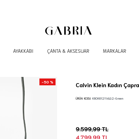
AYAKKABI
ÇANTA & AKSESUAR
MARKALAR
-50 %
Calvin Klein Kadın Çapr
ÜRÜN KODU:
K60K612114LG2-Green
9.599,99 TL
4.799,99 TL