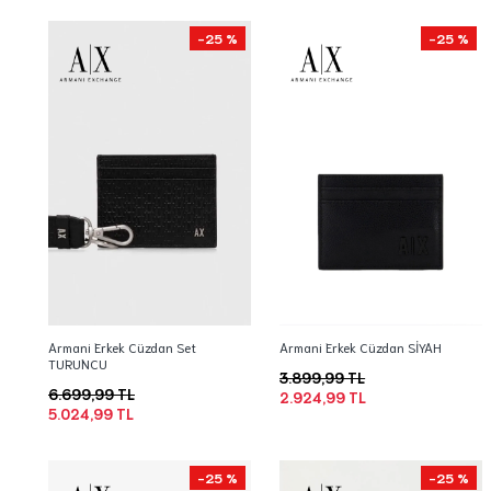
-25 %
-25 %
Armani Erkek Cüzdan Set
Armani Erkek Cüzdan SİYAH
TURUNCU
3.899,99 TL
6.699,99 TL
2.924,99 TL
5.024,99 TL
-25 %
-25 %