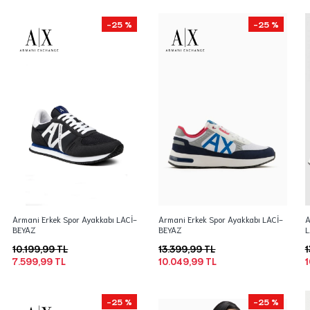
-25 %
-25 %
Armani Erkek Spor Ayakkabı LACİ-
Armani Erkek Spor Ayakkabı LACİ-
A
BEYAZ
BEYAZ
L
10.199,99 TL
13.399,99 TL
1
7.599,99 TL
10.049,99 TL
1
-25 %
-25 %