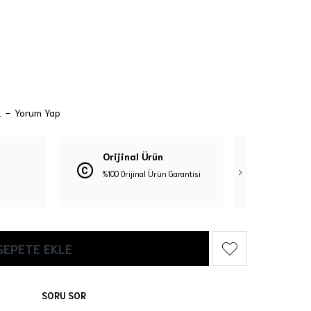
.
-
Yorum Yap
Orijinal Ürün
Güven
%100 Orijinal Ürün Garantisi
3D Güve
SEPETE EKLE
SORU SOR