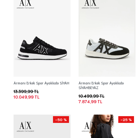
Armani Erkek Spor Ayakkabı SİYAH
Armani Erkek Spor Ayakkabı
SİYAHBEYAZ
13.399,99 TL
10.499,99 TL
10.049,99 TL
7.874,99 TL
-50 %
-25 %