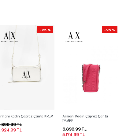
-25 %
-25 %
rmani Kadın Çapraz Çanta KREM
Armani Kadın Çapraz Çanta
PEMBE
.899,99 TL
6.899,99 TL
.924,99 TL
5.174,99 TL