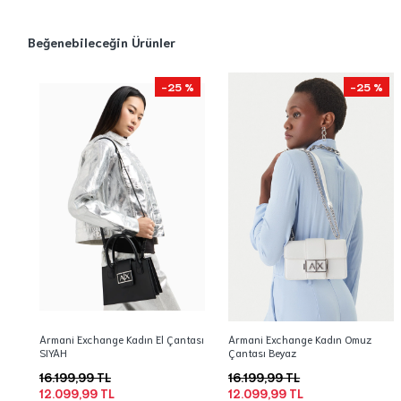
Beğenebileceğin Ürünler
-25 %
-25 %
Armani Exchange Kadın El Çantası
Armani Exchange Kadın Omuz
SIYAH
Çantası Beyaz
16.199,99 TL
16.199,99 TL
12.099,99 TL
12.099,99 TL