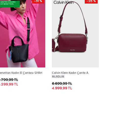
-31 %
-25 %
enetton Kadın El Çantası SIYAH
Calvin Klein Kadın Çanta A.
MURDUM
.799,99 TL
6.699,99 TL
.299,99 TL
4.999,99 TL