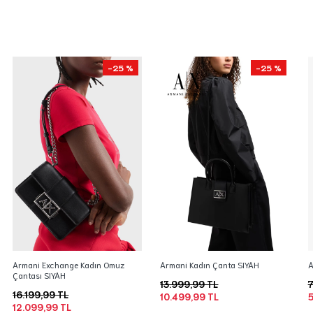
-25 %
-25 %
Armani Exchange Kadın Omuz
Armani Kadın Çanta SIYAH
A
Çantası SIYAH
13.999,99 TL
7
16.199,99 TL
10.499,99 TL
5
12.099,99 TL