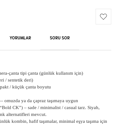
YORUMLAR
SORU SOR
ra-çanta tipi çanta (günlük kullanım için)
i / sentetik deri)
akt / küçük çanta boyutu
— omuzda ya da çapraz ta
şımaya uygun
“Bold CK”) – sade / minimalist / casual tarz. Siyah,
nk alternatifleri mevcut.
günlük kombin, hafif taşımalar, minimal eşya taşıma için