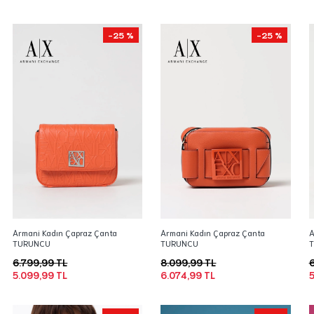
-25 %
-25 %
Armani Kadın Çapraz Çanta
Armani Kadın Çapraz Çanta
A
TURUNCU
TURUNCU
6.799,99 TL
8.099,99 TL
6
5.099,99 TL
6.074,99 TL
5