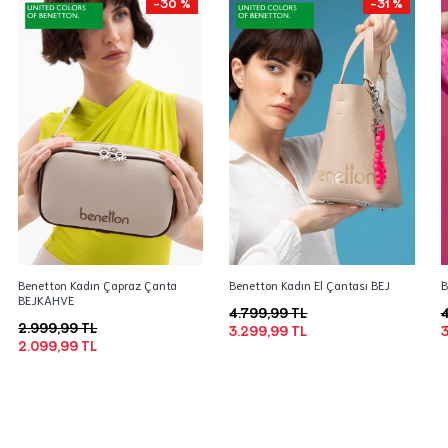
-30 %
-31 %
Benetton Kadın Çapraz Çanta
Benetton Kadın El Çantası BEJ
B
BEJKAHVE
4.799,99 TL
4
2.999,99 TL
3.299,99 TL
3
2.099,99 TL