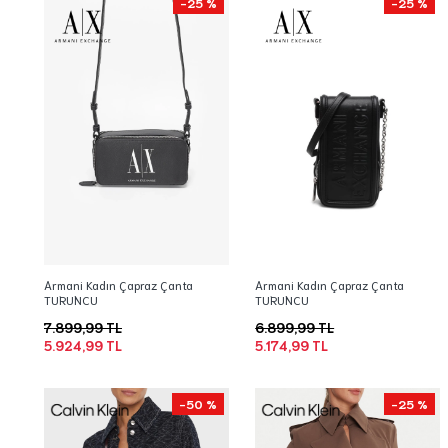
-25 %
-25 %
Armani Kadın Çapraz Çanta
Armani Kadın Çapraz Çanta
TURUNCU
TURUNCU
7.899,99 TL
6.899,99 TL
5.924,99 TL
5.174,99 TL
-50 %
-25 %