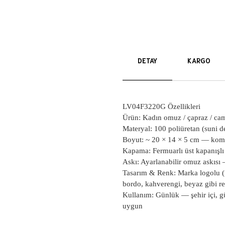
DETAY
KARGO
LV04F3220G Özellikleri
Ürün: Kadın omuz / çapraz / came
Materyal: 100 poliüretan (suni der
Boyut: ~ 20 × 14 × 5 cm
— komp
Kapama: Fermuarl
ı üst kapanışlı
Askı: Ayarlanabilir omuz askısı
Tasarım & Renk: Marka logolu (
bordo, kahverengi, beyaz gibi re
Kullan
ım: Günlük
—
şehir içi, 
uygun