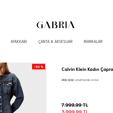
AYAKKABI
ÇANTA & AKSESUAR
MARKALAR
-50 %
Calvin Klein Kadın Çapr
ÜRÜN KODU:
LV04F3220G-SIYAH
7.999,99 TL
3.999,99 TL