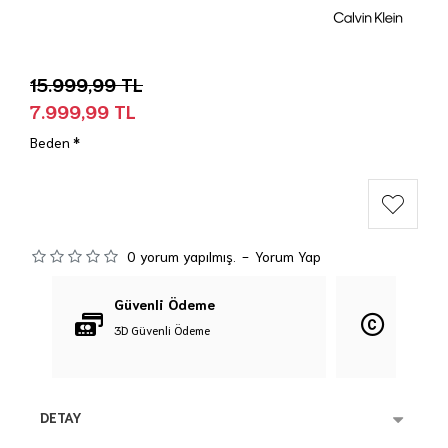
15.999,99 TL
7.999,99 TL
Beden
0 yorum yapılmış.
-
Yorum Yap
Güvenli Ödeme
Orijina
3D Güvenli Ödeme
%100 Orij
DETAY