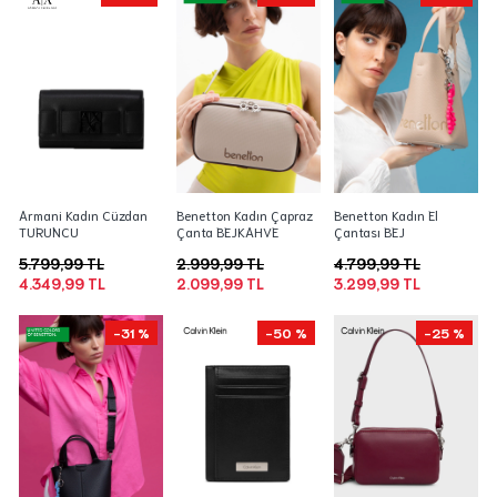
Armani Kadın Cüzdan
Benetton Kadın Çapraz
Benetton Kadın El
TURUNCU
Çanta BEJKAHVE
Çantası BEJ
5.799,99 TL
2.999,99 TL
4.799,99 TL
4.349,99 TL
2.099,99 TL
3.299,99 TL
-31 %
-50 %
-25 %