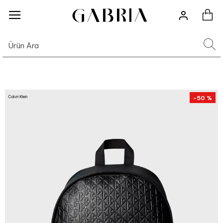
-50 %