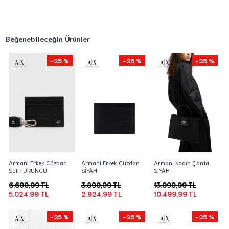
Beğenebileceğin Ürünler
-25 %
-25 %
-25 %
Armani Erkek Cüzdan
Armani Erkek Cüzdan
Armani Kadın Çanta
Set TURUNCU
SİYAH
SIYAH
6.699,99 TL
3.899,99 TL
13.999,99 TL
5.024,99 TL
2.924,99 TL
10.499,99 TL
-25 %
-25 %
-25 %