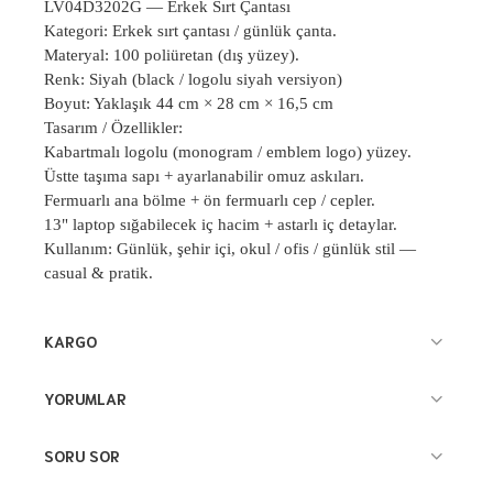
LV04D3202G
— Erkek S
ırt Çantası
Kategori: Erkek sırt çantası / günlük çanta.
Materyal: 100 poliüretan (dış yüzey).
Renk: Siyah (black / logolu siyah versiyon)
Boyut: Yaklaşık 44 cm × 28 cm × 16,5 cm
Tasarım / Özellikler:
Kabartmalı logolu (monogram / emblem logo) yüzey.
Üstte taşıma sapı + ayarlanabilir omuz askıları.
Fermuarlı ana bölme + ön fermuarlı cep / cepler.
13" laptop sığabilecek iç hacim + astarlı iç detaylar.
Kullanım: Günlük, şehir içi, okul / ofis / günlük stil
—
casual & pratik.
KARGO
YORUMLAR
SORU SOR