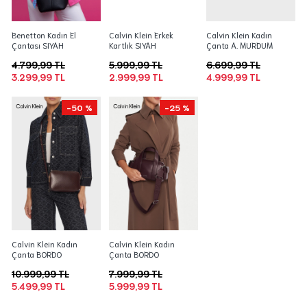
Benetton Kadın El
Calvin Klein Erkek
Calvin Klein Kadın
Çantası SIYAH
Kartlık SIYAH
Çanta A. MURDUM
4.799,99 TL
5.999,99 TL
6.699,99 TL
3.299,99 TL
2.999,99 TL
4.999,99 TL
-50 %
-25 %
Calvin Klein Kadın
Calvin Klein Kadın
Çanta BORDO
Çanta BORDO
10.999,99 TL
7.999,99 TL
5.499,99 TL
5.999,99 TL