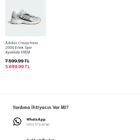
Adidas Crazychaos
2000 Erkek Spor
Ayakkabı KREM
7.599,99 TL
5.699,99 TL
Yardıma İhtiyacın Var MI?
WhatsApp
0553 574 90 80
Sohbeti Başlat