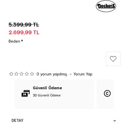
5.399,99 TL
2.699,99 TL
Beden
0 yorum yapılmış.
-
Yorum Yap
Güvenli Ödeme
Orijina
3D Güvenli Ödeme
%100 Orij
DETAY