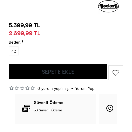
5.399,99 TL
2.699,99 TL
Beden
43
SEPETE EKLE
0 yorum yapılmış.
-
Yorum Yap
Güvenli Ödeme
Orijina
3D Güvenli Ödeme
%100 Orij