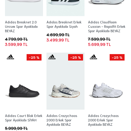
Adidas Breaknet 2.0
Adidas Breaknet Erkek
Adidas Cloudfoam
Unisex Spor Ayakkabı
Spor Ayakkabı Siyah
Cuxxion - Rapidfit Erkek
BEYAZ
Spor Ayakkabı BEYAZ
4.699,99 TL
4.799,99 TL
7.599,99 TL
3.499,99 TL
3.599,99 TL
5.699,99 TL
-25 %
-25 %
-25 %
Adidas Court Blok Erkek
Adidas Crazychaos
Adidas Crazychaos
Spor Ayakkabı SİYAH
2000 Erkek Spor
2000 Erkek Spor
Ayakkabı BEYAZ
Ayakkabı BEYAZ
5.999,99 TL