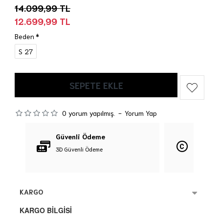
14.099,99 TL
12.699,99 TL
Beden
S 27
SEPETE EKLE
0 yorum yapılmış.
-
Yorum Yap
Güvenli Ödeme
Orijina
3D Güvenli Ödeme
%100 Orij
KARGO
KARGO BİLGİSİ