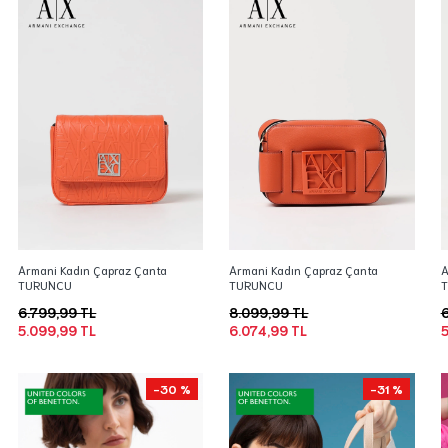
Armani Kadın Çapraz Çanta
Armani Kadın Çapraz Çanta
A
TURUNCU
TURUNCU
6.799,99 TL
8.099,99 TL
6
5.099,99 TL
6.074,99 TL
5
-30 %
-31 %