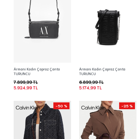
Armani Kadın Çapraz Çanta
Armani Kadın Çapraz Çanta
TURUNCU
TURUNCU
7.899,99 TL
6.899,99 TL
5.924,99 TL
5.174,99 TL
-50 %
-25 %