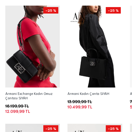
-25 %
-25 %
Armani Exchange Kadın Omuz
Armani Kadın Çanta SIYAH
A
Çantası SIYAH
13.999,99 TL
7
16.199,99 TL
10.499,99 TL
5
12.099,99 TL
-25 %
-25 %