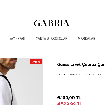
AYAKKABI
ÇANTA & AKSESUAR
MARKALAR
-26 %
Guess Erkek Çapraz Ça
ÜRÜN KODU:
HMBOSTP6123-SDB-LACIVERT
6.199,99 TL
4.599,99 TL