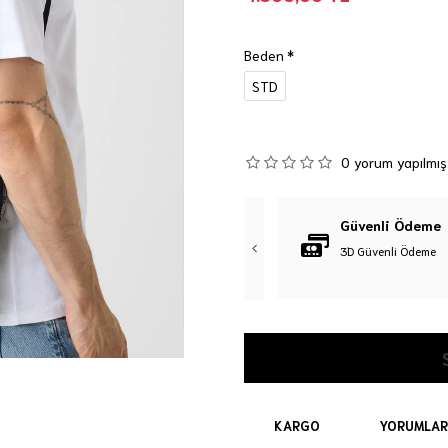
Beden
STD
0 yorum yapılmış
Orijinal Ürün
Güvenli Ödeme
%100 Orijinal Ürün Garantisi
3D Güvenli Ödeme
KARGO
YORUMLAR