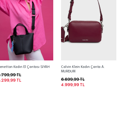
enetton Kadın El Çantası SIYAH
Calvin Klein Kadın Çanta A.
MURDUM
.799,99 TL
6.699,99 TL
.299,99 TL
4.999,99 TL