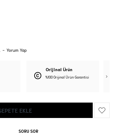
.
-
Yorum Yap
Orijinal Ürün
Güven
%100 Orijinal Ürün Garantisi
3D Güve
SEPETE EKLE
SORU SOR