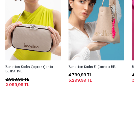
Benetton Kadın Çapraz Çanta
Benetton Kadın El Çantası BEJ
B
BEJKAHVE
4.799,99 TL
4
2.999,99 TL
3.299,99 TL
3
2.099,99 TL