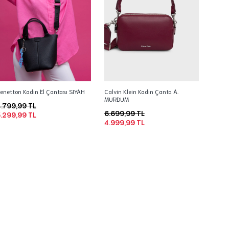
enetton Kadın El Çantası SIYAH
Calvin Klein Kadın Çanta A.
MURDUM
.799,99 TL
6.699,99 TL
.299,99 TL
4.999,99 TL