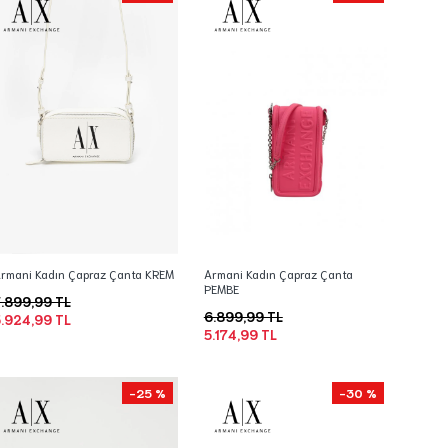
rmani Kadın Çapraz Çanta KREM
Armani Kadın Çapraz Çanta
PEMBE
.899,99 TL
6.899,99 TL
.924,99 TL
5.174,99 TL
-25 %
-30 %