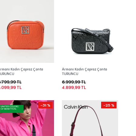
rmani Kadın Çapraz Çanta
Armani Kadın Çapraz Çanta
TURUNCU
TURUNCU
.799,99 TL
6.999,99 TL
.099,99 TL
4.899,99 TL
-31 %
-25 %