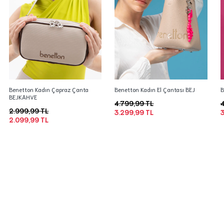
Benetton Kadın Çapraz Çanta
Benetton Kadın El Çantası BEJ
B
BEJKAHVE
4.799,99 TL
4
2.999,99 TL
3.299,99 TL
3
2.099,99 TL