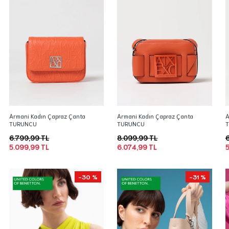
Armani Kadın Çapraz Çanta
Armani Kadın Çapraz Çanta
A
TURUNCU
TURUNCU
6.799,99 TL
8.099,99 TL
6
5.099,99 TL
6.074,99 TL
5
-30 %
-31 %