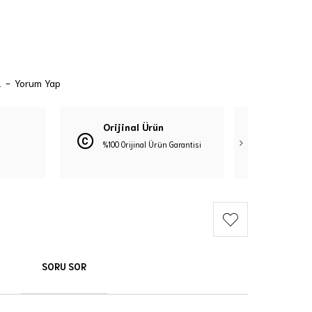
.
-
Yorum Yap
Orijinal Ürün
Güven
%100 Orijinal Ürün Garantisi
3D Güve
SORU SOR