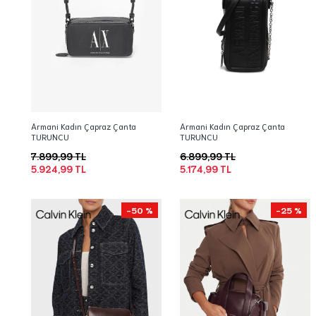
Armani Kadın Çapraz Çanta
Armani Kadın Çapraz Çanta
TURUNCU
TURUNCU
7.899,99 TL
6.899,99 TL
5.924,99 TL
5.174,99 TL
-50 %
-25 %