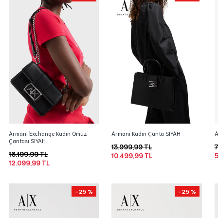
Armani Exchange Kadın Omuz
Armani Kadın Çanta SIYAH
A
Çantası SIYAH
13.999,99 TL
7
16.199,99 TL
10.499,99 TL
5
12.099,99 TL
-25 %
-25 %