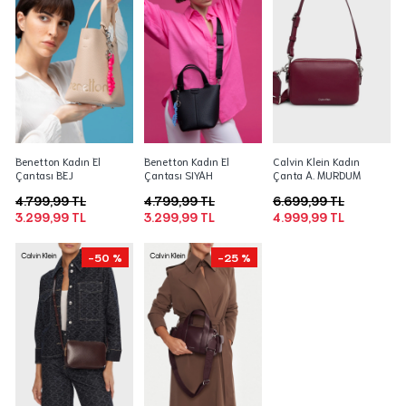
Benetton Kadın El
Benetton Kadın El
Calvin Klein Kadın
Çantası BEJ
Çantası SIYAH
Çanta A. MURDUM
4.799,99 TL
4.799,99 TL
6.699,99 TL
3.299,99 TL
3.299,99 TL
4.999,99 TL
-50 %
-25 %