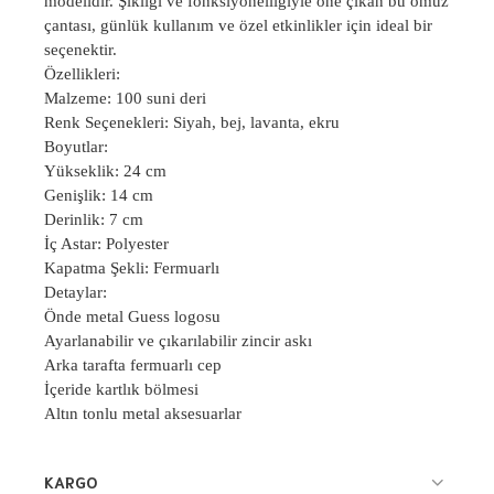
modelidir. Şıklığı ve fonksiyonelliğiyle öne çıkan bu omuz
çantası, günlük kullanım ve özel etkinlikler için ideal bir
seçenektir.
Özellikleri:
Malzeme: 100 suni deri
Renk Seçenekleri: Siyah, bej, lavanta, ekru
Boyutlar:
Yükseklik: 24 cm
Genişlik: 14 cm
Derinlik: 7 cm
İç Astar: Polyester
Kapatma Şekli: Fermuarlı
Detaylar:
Önde metal Guess logosu
Ayarlanabilir ve çıkarılabilir zincir askı
Arka tarafta fermuarlı cep
İçeride kartlık bölmesi
Altın tonlu metal aksesuarlar
KARGO