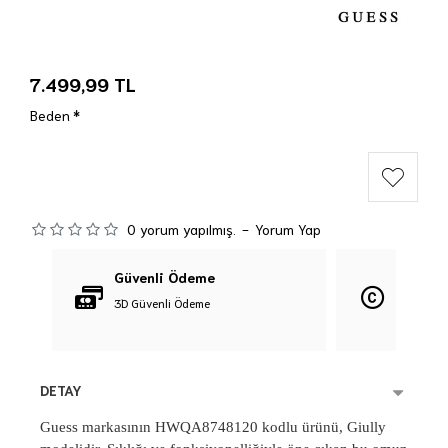
7.499,99 TL
Beden
0 yorum yapılmış.
-
Yorum Yap
Güvenli Ödeme
Orijina
3D Güvenli Ödeme
%100 Orij
DETAY
Guess markasının HWQA8748120 kodlu ürünü, Giully