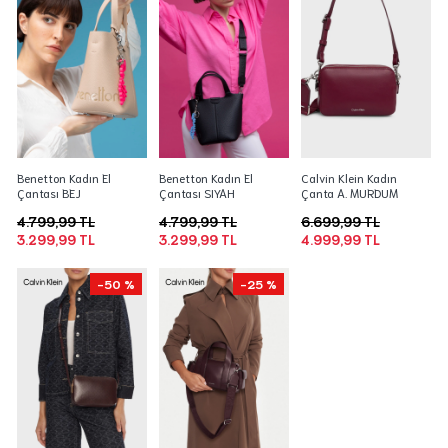
Benetton Kadın El
Benetton Kadın El
Calvin Klein Kadın
Çantası BEJ
Çantası SIYAH
Çanta A. MURDUM
4.799,99 TL
4.799,99 TL
6.699,99 TL
3.299,99 TL
3.299,99 TL
4.999,99 TL
-50 %
-25 %