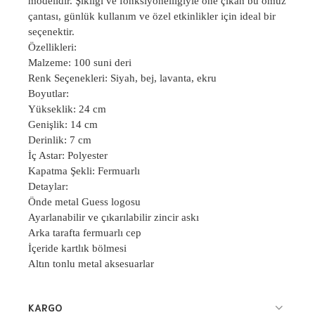
modelidir. Şıklığı ve fonksiyonelliğiyle öne çıkan bu omuz
çantası, günlük kullanım ve özel etkinlikler için ideal bir
seçenektir.
Özellikleri:
Malzeme: 100 suni deri
Renk Seçenekleri: Siyah, bej, lavanta, ekru
Boyutlar:
Yükseklik: 24 cm
Genişlik: 14 cm
Derinlik: 7 cm
İç Astar: Polyester
Kapatma Şekli: Fermuarlı
Detaylar:
Önde metal Guess logosu
Ayarlanabilir ve çıkarılabilir zincir askı
Arka tarafta fermuarlı cep
İçeride kartlık bölmesi
Altın tonlu metal aksesuarlar
KARGO