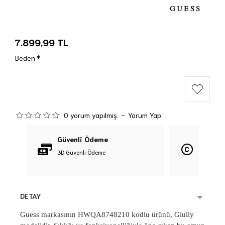
7.899,99 TL
Beden
0 yorum yapılmış.
-
Yorum Yap
Güvenli Ödeme
Orijina
3D Güvenli Ödeme
%100 Orij
DETAY
Guess markasının HWQA8748210 kodlu ürünü, Giully