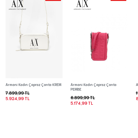
Armani Kadın Çapraz Çanta KREM
Armani Kadın Çapraz Çanta
A
PEMBE
7.899,99 TL
1
6.899,99 TL
5.924,99 TL
8
5.174,99 TL