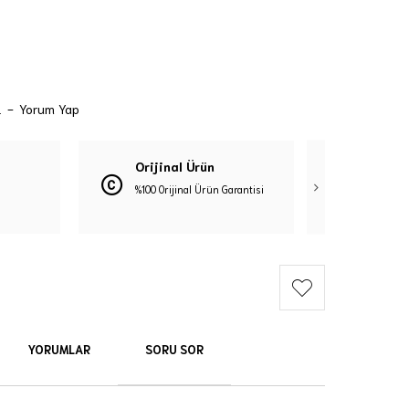
.
-
Yorum Yap
Orijinal Ürün
Güven
%100 Orijinal Ürün Garantisi
3D Güve
YORUMLAR
SORU SOR