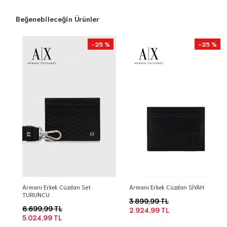
Beğenebileceğin Ürünler
-25 %
-25 %
Armani Erkek Cüzdan Set
Armani Erkek Cüzdan SİYAH
TURUNCU
3.899,99 TL
6.699,99 TL
2.924,99 TL
5.024,99 TL