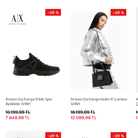
-25 %
-25 %
Armanı Exchange Erkek Spor
Armani Exchange Kadın El Çantası
A
Ayakkabı SIYAH
SIYAH
Ç
10.199,99 TL
16.199,99 TL
1
7.649,99 TL
12.099,99 TL
1
-25 %
-25 %