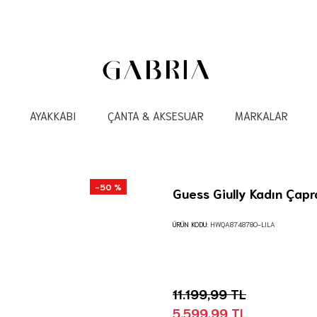
AYAKKABI
ÇANTA & AKSESUAR
MARKALAR
-50 %
Guess Giully Kadın Çap
ÜRÜN KODU:
HWQA8748780-LILA
11.199,99 TL
5.599,99 TL