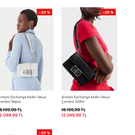
-25 %
-25 %
rmani Exchange Kadın Omuz
Armani Exchange Kadın Omuz
antası Beyaz
Çantası SIYAH
6.199,99 TL
16.199,99 TL
2.099,99 TL
12.099,99 TL
-25 %