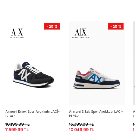
-25 %
-25 %
Armani Erkek Spor Ayakkabı LACİ-
Armani Erkek Spor Ayakkabı LACİ-
A
BEYAZ
BEYAZ
L
10.199,99 TL
13.399,99 TL
1
7.599,99 TL
10.049,99 TL
1