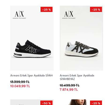
-25 %
-25 %
Armani Erkek Spor Ayakkabı SİYAH
Armani Erkek Spor Ayakkabı
SİYAHBEYAZ
13.399,99 TL
10.499,99 TL
10.049,99 TL
7.874,99 TL
-50 %
-25 %