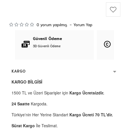
0 yorum yapılmış.
-
Yorum Yap
Güvenli Ödeme
Orijina
3D Güvenli Ödeme
%100 Orij
KARGO
KARGO BİLGİSİ
1500 TL ve Üzeri Siparişler için
Kargo Ücretsizdir.
24 Saatte
Kargoda.
Türkiye'nin Her Yerine Standart
Kargo Ücreti 70 TL'dir.
Sürat Kargo
İle Teslimat.