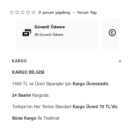
0 yorum yapılmış.
-
Yorum Yap
Güvenli Ödeme
Orijina
3D Güvenli Ödeme
%100 Orij
KARGO
KARGO BİLGİSİ
1500 TL ve Üzeri Siparişler için
Kargo Ücretsizdir.
24 Saatte
Kargoda.
Türkiye'nin Her Yerine Standart
Kargo Ücreti 70 TL'dir.
Sürat Kargo
İle Teslimat.