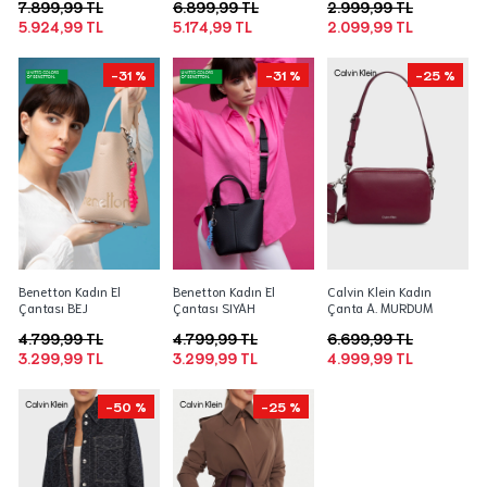
7.899,99 TL
6.899,99 TL
2.999,99 TL
5.924,99 TL
5.174,99 TL
2.099,99 TL
-31 %
-31 %
-25 %
Benetton Kadın El
Benetton Kadın El
Calvin Klein Kadın
Çantası BEJ
Çantası SIYAH
Çanta A. MURDUM
4.799,99 TL
4.799,99 TL
6.699,99 TL
3.299,99 TL
3.299,99 TL
4.999,99 TL
-50 %
-25 %