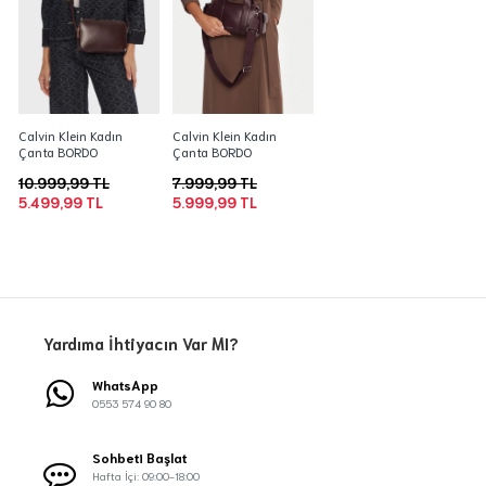
Calvin Klein Kadın
Calvin Klein Kadın
Çanta BORDO
Çanta BORDO
10.999,99 TL
7.999,99 TL
5.499,99 TL
5.999,99 TL
Yardıma İhtiyacın Var MI?
WhatsApp
0553 574 90 80
Sohbeti Başlat
Hafta İçi: 09:00-18:00