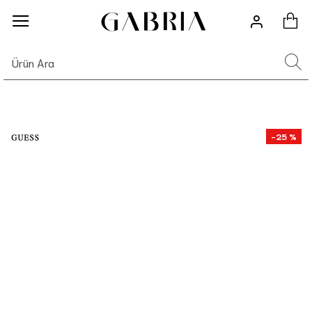
-25 %