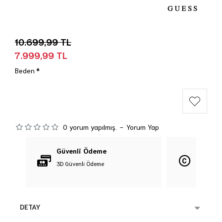
10.699,99 TL
7.999,99 TL
Beden
0 yorum yapılmış.
-
Yorum Yap
Güvenli Ödeme
Orijina
3D Güvenli Ödeme
%100 Orij
DETAY