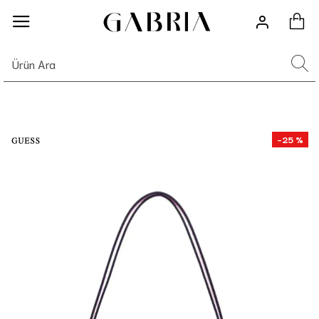
-25 %