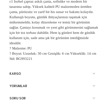
c1
Isobel
çapraz ask
ılı
çanta, sofistike ve modern bir
tasar
ıma sahip. Y
üksek kaliteli PU malzemeden üretilen
çanta, pürüzsüz ve zarif bir his sunar ve bak
ımı kolaydır.
Kullanışlı boyutu, g
ünlük ihtiyaçlar
ınızı taşımak i
çin
mükemmeldir, kolay düzenleme ve temiz bir görünüm
sa
ğlar.
Çantay
ı korumak ve yeni gibi g
örünmesini sa
ğlamak
i
çin bir toz torbas
ı dahildir. Hem iş g
ünleri hem de günlük
kullan
ım i
çin, sade ama
şık bir g
örünüm istedi
ğinizde
idealdir.
?
Malzeme: PU
?
Boyut: Uzunluk: 30 cm Geni
şlik: 6 cm Y
ükseklik: 14 cm
Stil: BG993221
KARGO
YORUMLAR
SORU SOR