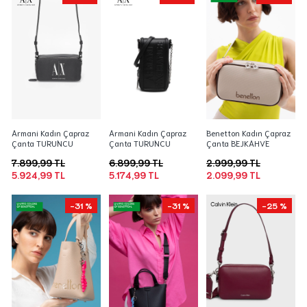
Armani Kadın Çapraz
Armani Kadın Çapraz
Benetton Kadın Çapraz
Çanta TURUNCU
Çanta TURUNCU
Çanta BEJKAHVE
7.899,99 TL
6.899,99 TL
2.999,99 TL
5.924,99 TL
5.174,99 TL
2.099,99 TL
-31 %
-31 %
-25 %