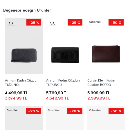
Beğenebileceğin Ürünler
-25 %
-25 %
-50 %
Armani Kadın Cüzdan
Armani Kadın Cüzdan
Calvin Klein Kadın
TURUNCU
TURUNCU
Cüzdan BORDO
4.499,99 TL
5.799,99 TL
5.999,99 TL
3.374,99 TL
4.349,99 TL
2.999,99 TL
-26 %
-26 %
-50 %