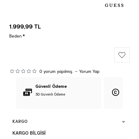
1.999,99 TL
Beden
0 yorum yapılmış.
-
Yorum Yap
Güvenli Ödeme
Orijina
3D Güvenli Ödeme
%100 Orij
KARGO
KARGO BİLGİSİ