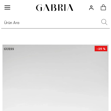
-25 %