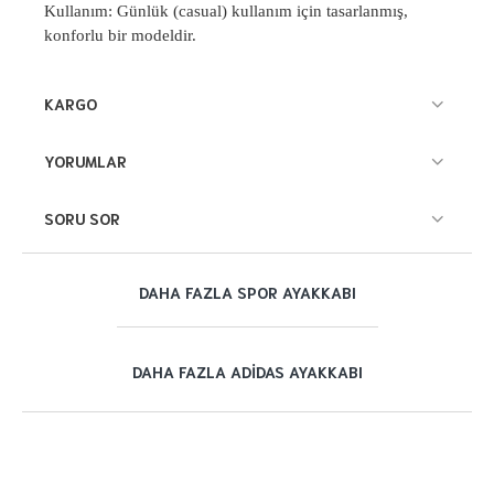
Kullanım: G
ünlük (casual) kullan
ım i
çin tasarlanm
ış,
konforlu bir modeldir.
KARGO
YORUMLAR
SORU SOR
DAHA FAZLA SPOR AYAKKABI
DAHA FAZLA ADIDAS AYAKKABI