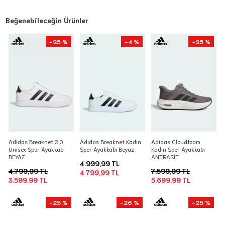
Beğenebileceğin Ürünler
-25 %
-4 %
-25 %
Adidas Breaknet 2.0
Adidas Breaknet Kadın
Adidas Cloudfoam
Unisex Spor Ayakkabı
Spor Ayakkabı Beyaz
Kadın Spor Ayakkabı
BEYAZ
ANTRASİT
4.999,99 TL
4.799,99 TL
7.599,99 TL
4.799,99 TL
3.599,99 TL
5.699,99 TL
-25 %
-26 %
-25 %