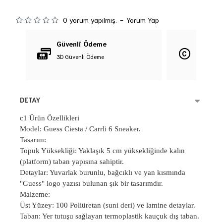
0 yorum yapılmış.
-
Yorum Yap
Güvenli Ödeme
Orijina
3D Güvenli Ödeme
%100 Orij
DETAY
c1
Ürün Özellikleri
Model: Guess Ciesta / Carrli 6 Sneaker.
Tasar
ım:
Topuk Y
üksekli
ği: Yaklaşık 5 cm y
üksekli
ğinde kalın
(platform) taban yapısına sahiptir.
Detaylar: Yuvarlak burunlu, bağcıklı ve yan kısmında
"Guess" logo yazısı bulunan şık bir tasarımdır.
Malzeme:
Üst Yüzey: 100 Poliüretan (suni deri) ve lamine detaylar.
Taban: Yer tutu
şu sağlayan termoplastik kau
çuk d
ış taban.