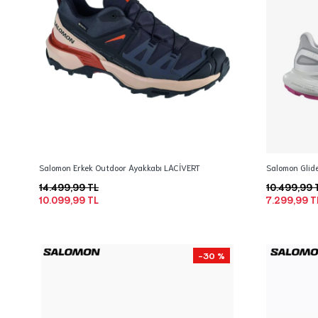
Salomon Erkek Outdoor Ayakkabı LACİVERT
Salomon Glid
14.499,99 TL
10.499,99 
10.099,99 TL
7.299,99 T
-30 %