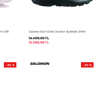
t K.GRI
Salomon Elixir Erkek Outdoor Ayakkabı SIYAH
14.499,99 TL
10.099,99 TL
-30 %
-30 %