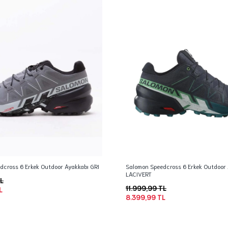
dcross 6 Erkek Outdoor Ayakkabı GRI
Salomon Speedcross 6 Erkek Outdoor
LACIVERT
TL
11.999,99 TL
L
8.399,99 TL