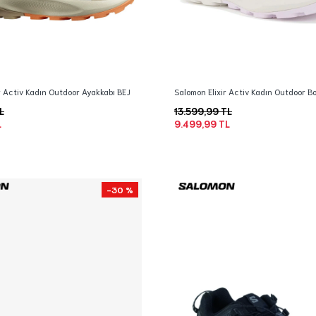
r Activ Kadın Outdoor Ayakkabı BEJ
Salomon Elixir Activ Kadın Outdoor Bo
L
13.599,99 TL
L
9.499,99 TL
-30 %