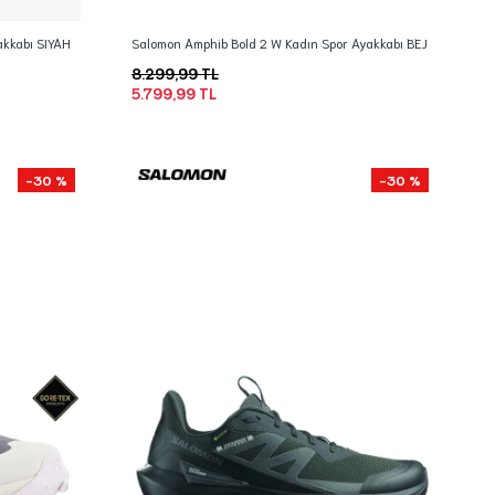
akkabı SIYAH
Salomon Amphib Bold 2 W Kadın Spor Ayakkabı BEJ
8.299,99 TL
5.799,99 TL
-30 %
-30 %