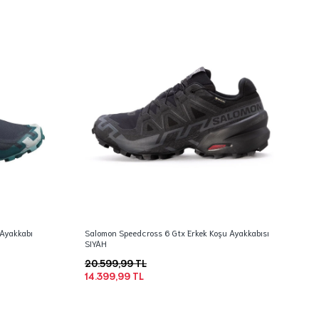
 Ayakkabı
Salomon Speedcross 6 Gtx Erkek Koşu Ayakkabısı
SIYAH
20.599,99 TL
14.399,99 TL