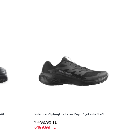
İYAH
Salomon Alphaglide Erkek Koşu Ayakkabı SIYAH
7.499,99 TL
5.199,99 TL