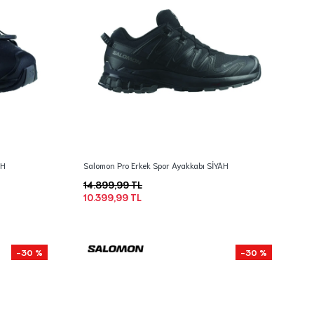
AH
Salomon Pro Erkek Spor Ayakkabı SİYAH
14.899,99 TL
10.399,99 TL
-30 %
-30 %