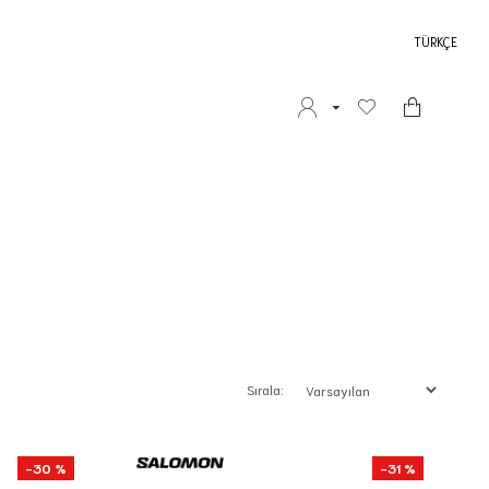
TÜRKÇE
Sırala:
-30 %
-31 %