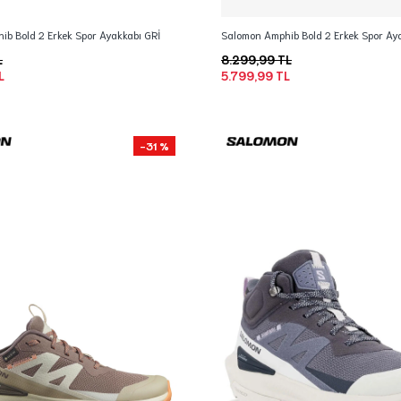
b Bold 2 Erkek Spor Ayakkabı GRİ
Salomon Amphib Bold 2 Erkek Spor Ay
L
8.299,99 TL
L
5.799,99 TL
-31 %