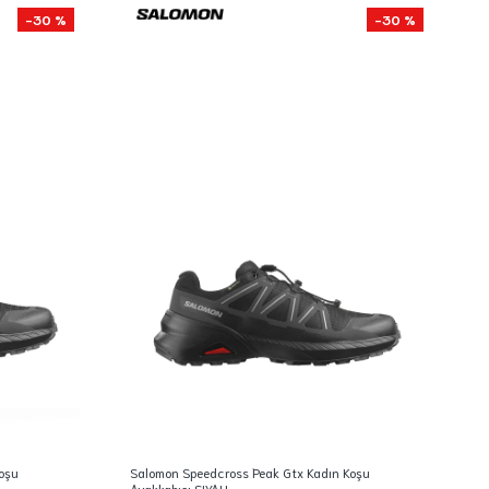
-30 %
-30 %
oşu
Salomon Speedcross Peak Gtx Kadın Koşu
Ayakkabısı SIYAH