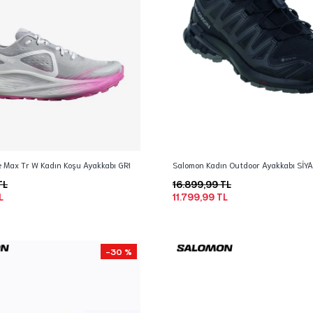
e Max Tr W Kadın Koşu Ayakkabı GRI
Salomon Kadın Outdoor Ayakkabı SİY
TL
16.899,99 TL
L
11.799,99 TL
-30 %