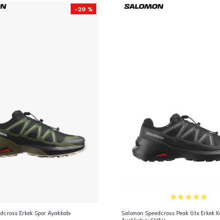
-29 %
dcross Erkek Spor Ayakkabı
Salomon Speedcross Peak Gtx Erkek K
Ayakkabısı SIYAH