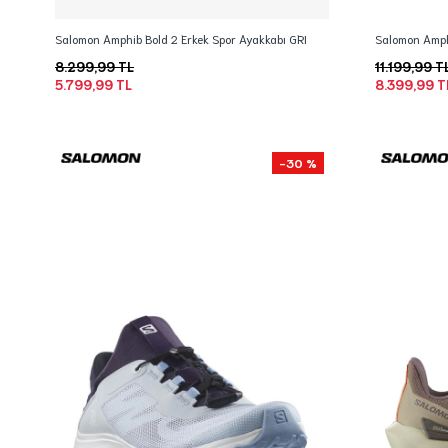
Salomon Amphib Bold 2 Erkek Spor Ayakkabı GRI
Salomon Amphi
8.299,99 TL
11.199,99 T
5.799,99 TL
8.399,99 T
-30 %