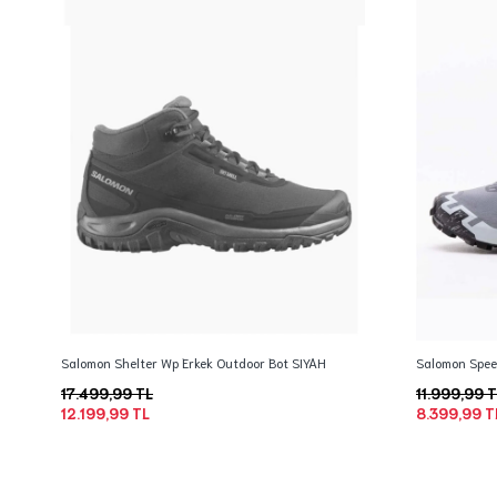
Salomon Shelter Wp Erkek Outdoor Bot SIYAH
Salomon Spee
17.499,99 TL
11.999,99 
12.199,99 TL
8.399,99 T