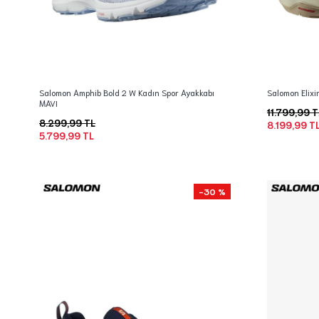
Salomon Amphib Bold 2 W Kadın Spor Ayakkabı
Salomon Elixi
MAVI
11.799,99 T
8.299,99 TL
8.199,99 T
5.799,99 TL
-30 %