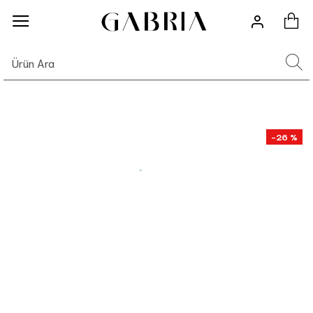
-26 %