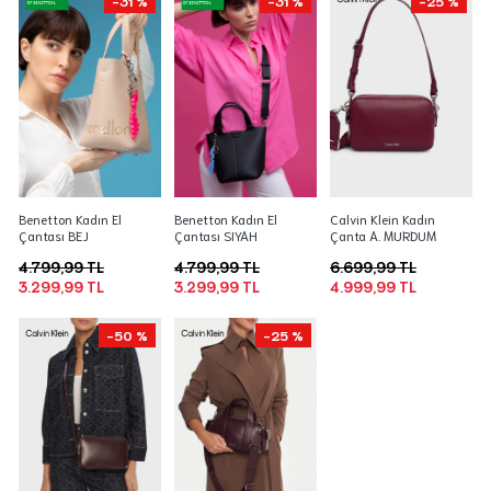
-31 %
-31 %
-25 %
Benetton Kadın El
Benetton Kadın El
Calvin Klein Kadın
Çantası BEJ
Çantası SIYAH
Çanta A. MURDUM
4.799,99 TL
4.799,99 TL
6.699,99 TL
3.299,99 TL
3.299,99 TL
4.999,99 TL
-50 %
-25 %