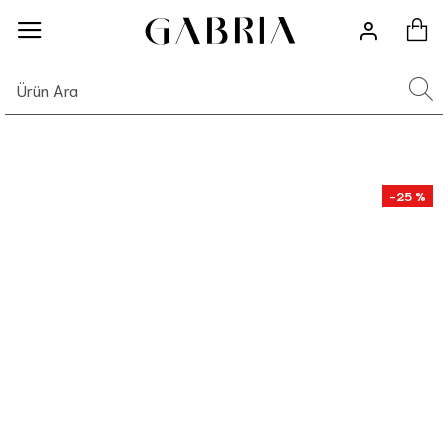
-25 %