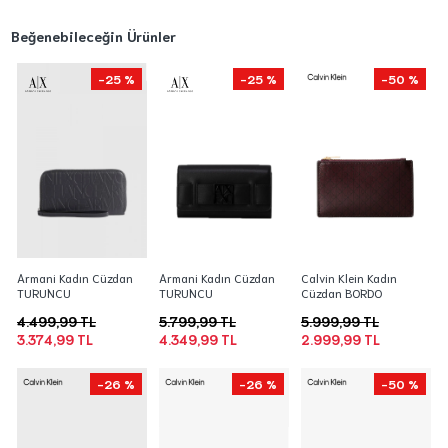
Beğenebileceğin Ürünler
-25 %
-25 %
-50 %
Armani Kadın Cüzdan
Armani Kadın Cüzdan
Calvin Klein Kadın
TURUNCU
TURUNCU
Cüzdan BORDO
4.499,99 TL
5.799,99 TL
5.999,99 TL
3.374,99 TL
4.349,99 TL
2.999,99 TL
-26 %
-26 %
-50 %