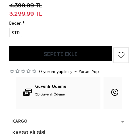
4.399,99 TL
3.299,99 TL
Beden
STD
SEPETE EKLE
0 yorum yapılmış.
-
Yorum Yap
Güvenli Ödeme
Orijina
3D Güvenli Ödeme
%100 Orij
KARGO
KARGO BİLGİSİ