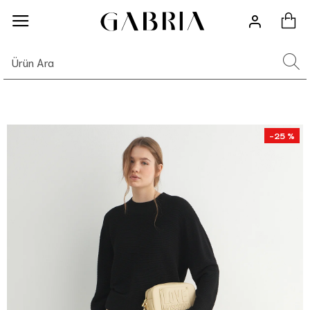
-25 %