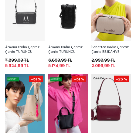
Armani Kadın Çapraz
Armani Kadın Çapraz
Benetton Kadın Çapraz
Çanta TURUNCU
Çanta TURUNCU
Çanta BEJKAHVE
7.899,99 TL
6.899,99 TL
2.999,99 TL
5.924,99 TL
5.174,99 TL
2.099,99 TL
-31 %
-31 %
-25 %