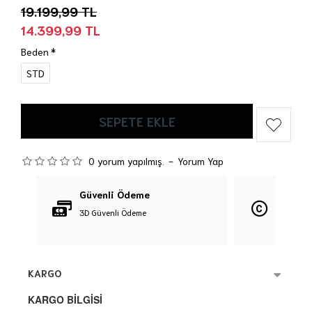
19.199,99 TL
14.399,99 TL
Beden
STD
SEPETE EKLE
0 yorum yapılmış.
-
Yorum Yap
Güvenli Ödeme
Orijina
3D Güvenli Ödeme
%100 Orij
KARGO
KARGO BİLGİSİ