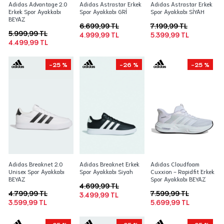
Adidas Advantage 2.0
Adidas Astrastar Erkek
Adidas Astrastar Erkek
Erkek Spor Ayakkabı
Spor Ayakkabı GRİ
Spor Ayakkabı SİYAH
BEYAZ
6.699,99 TL
7.199,99 TL
5.999,99 TL
4.999,99 TL
5.399,99 TL
4.499,99 TL
-25 %
-26 %
-25 %
Adidas Breaknet 2.0
Adidas Breaknet Erkek
Adidas Cloudfoam
Unisex Spor Ayakkabı
Spor Ayakkabı Siyah
Cuxxion - Rapidfit Erkek
BEYAZ
Spor Ayakkabı BEYAZ
4.699,99 TL
4.799,99 TL
7.599,99 TL
3.499,99 TL
3.599,99 TL
5.699,99 TL