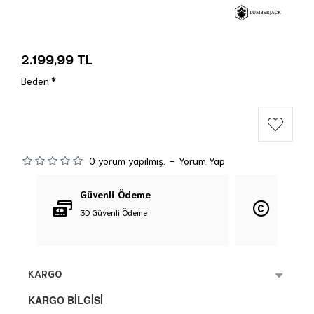
2.199,99 TL
Beden
0 yorum yapılmış.
-
Yorum Yap
Güvenli Ödeme
Orijina
3D Güvenli Ödeme
%100 Orij
KARGO
KARGO BİLGİSİ