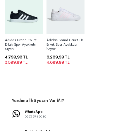
Adidas Grand Court
Adidas Grand Court TD
Erkek Spor Ayakkabı
Erkek Spor Ayakkabı
Siyah
Beyaz
4.799,99 TL
6.299,99 TL
3.599,99 TL
4.699,99 TL
Yardıma İhtiyacın Var MI?
WhatsApp
0553 574 90 80
Sohbeti Başlat