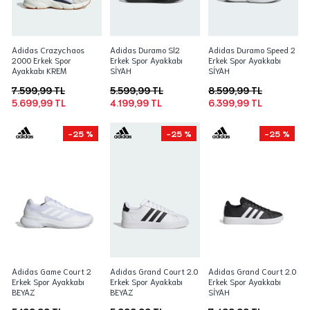
Adidas Crazychaos
Adidas Duramo Sl2
Adidas Duramo Speed 2
2000 Erkek Spor
Erkek Spor Ayakkabı
Erkek Spor Ayakkabı
Ayakkabı KREM
SİYAH
SİYAH
7.599,99 TL
5.599,99 TL
8.599,99 TL
5.699,99 TL
4.199,99 TL
6.399,99 TL
-25 %
-25 %
-25 %
Adidas Game Court 2
Adidas Grand Court 2.0
Adidas Grand Court 2.0
Erkek Spor Ayakkabı
Erkek Spor Ayakkabı
Erkek Spor Ayakkabı
BEYAZ
BEYAZ
SİYAH