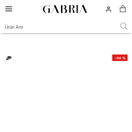
-50 %