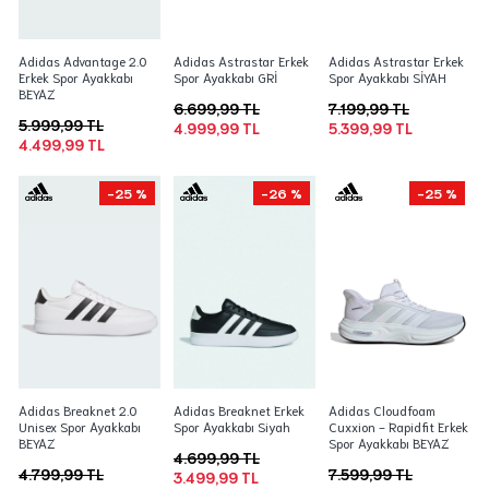
Adidas Advantage 2.0
Adidas Astrastar Erkek
Adidas Astrastar Erkek
Erkek Spor Ayakkabı
Spor Ayakkabı GRİ
Spor Ayakkabı SİYAH
BEYAZ
6.699,99 TL
7.199,99 TL
5.999,99 TL
4.999,99 TL
5.399,99 TL
4.499,99 TL
-25 %
-26 %
-25 %
Adidas Breaknet 2.0
Adidas Breaknet Erkek
Adidas Cloudfoam
Unisex Spor Ayakkabı
Spor Ayakkabı Siyah
Cuxxion - Rapidfit Erkek
BEYAZ
Spor Ayakkabı BEYAZ
4.699,99 TL
4.799,99 TL
7.599,99 TL
3.499,99 TL