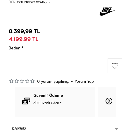
ÜRÜN KODU:
DN3577 100-Beyaz
8.399,99 TL
4.199,99 TL
Beden
0 yorum yapılmış.
-
Yorum Yap
Güvenli Ödeme
Orijina
3D Güvenli Ödeme
%100 Orij
KARGO