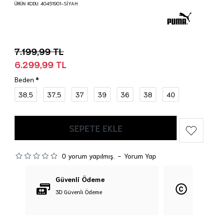
ÜRÜN KODU:
40451901-SİYAH
7.199,99 TL
6.299,99 TL
Beden
38,5
37,5
37
39
36
38
40
SEPETE EKLE
0 yorum yapılmış.
-
Yorum Yap
Güvenli Ödeme
Orijina
3D Güvenli Ödeme
%100 Orij