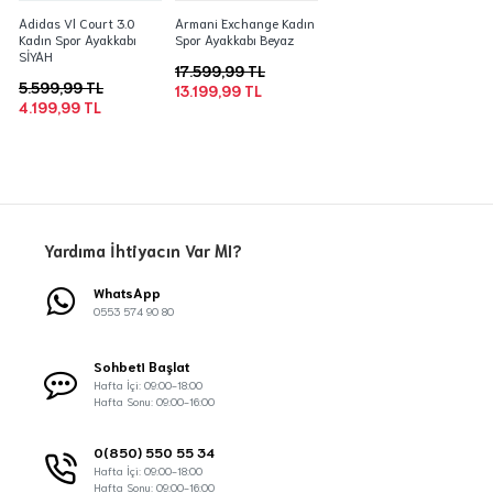
Adidas Vl Court 3.0
Armani Exchange Kadın
Kadın Spor Ayakkabı
Spor Ayakkabı Beyaz
SİYAH
17.599,99 TL
5.599,99 TL
13.199,99 TL
4.199,99 TL
Yardıma İhtiyacın Var MI?
WhatsApp
0553 574 90 80
Sohbeti Başlat
Hafta İçi: 09:00-18:00
Hafta Sonu: 09:00-16:00
0(850) 550 55 34
Hafta İçi: 09:00-18:00
Hafta Sonu: 09:00-16:00