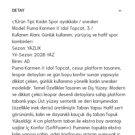
DETAY
c1
Ürün Tipi: Kadın Spor ayakkabı / sneaker
Model: Puma Karmen II Idol Topcat, 3 /
Kullanım Alanı: Günlük kullanım, yürüyüş ve hafif spor
kombinleri
Sezon: YAZLIK
Yıl-Sezon: 2026 YAZ
Birim: AD
Puma Karmen II Idol Topcat, cesur platform tasarımı,
leopar detayları ve gün boyu konfor sunan yapısıyla
dikkat çeken, günlük kullanıma yönelik kadın sneaker
modelidir. Temel ÖzelliklerTasarım ve Dış Yüzey: Modern
ve dikkat çekici leopar desenli detaylara sahip platform
tabanlı yapı. Üst yüzey sentetik ve deri karışımından
(özellikle inek derisi) üretilmiştir.Taban Yapısı: Hafif sert
görünümlü, kalın ve dayanıklı kauçuk dış taban.Topuk
Yüksekliği: 4 cm platform taban ile ekstra boy avantajı
sağlar.İç Konfor (SoftFoam+): Pumanın topukta ekstra
kalın yapıya sahip, adım konforunu artıran yumuşak iç