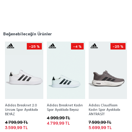
Beğenebileceğin Ürünler
-25 %
-4 %
-25 %
Adidas Breaknet 2.0
Adidas Breaknet Kadın
Adidas Cloudfoam
Unisex Spor Ayakkabı
Spor Ayakkabı Beyaz
Kadın Spor Ayakkabı
BEYAZ
ANTRASİT
4.999,99 TL
4.799,99 TL
7.599,99 TL
4.799,99 TL
3.599,99 TL
5.699,99 TL