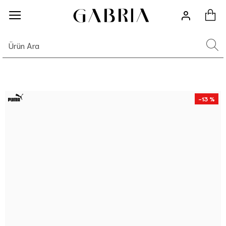
-13 %