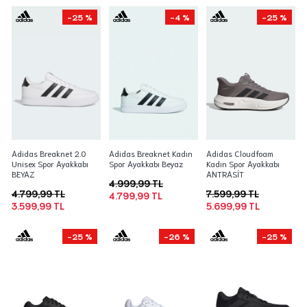
-25 %
-4 %
-25 %
Adidas Breaknet 2.0
Adidas Breaknet Kadın
Adidas Cloudfoam
Unisex Spor Ayakkabı
Spor Ayakkabı Beyaz
Kadın Spor Ayakkabı
BEYAZ
ANTRASİT
4.999,99 TL
4.799,99 TL
7.599,99 TL
4.799,99 TL
3.599,99 TL
5.699,99 TL
-25 %
-26 %
-25 %