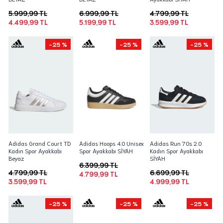
5.999,99 TL
6.999,99 TL
4.799,99 TL
4.499,99 TL
5.199,99 TL
3.599,99 TL
-25 %
-25 %
-25 %
Adidas Grand Court TD
Adidas Hoops 4.0 Unisex
Adidas Run 70s 2.0
Kadın Spor Ayakkabı
Spor Ayakkabı SİYAH
Kadın Spor Ayakkabı
Beyaz
SİYAH
6.399,99 TL
4.799,99 TL
6.699,99 TL
4.799,99 TL
3.599,99 TL
4.999,99 TL
-25 %
-25 %
-25 %