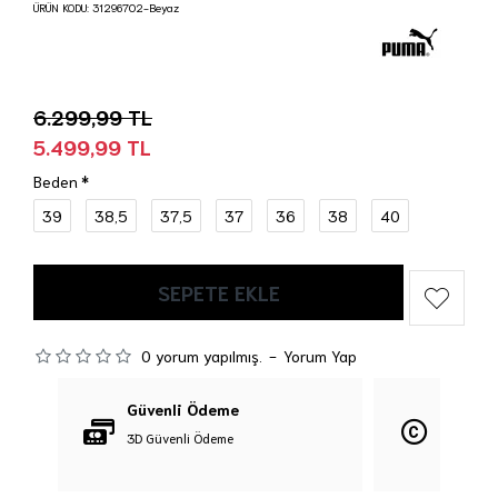
ÜRÜN KODU:
31296702-Beyaz
6.299,99 TL
5.499,99 TL
Beden
39
38,5
37,5
37
36
38
40
SEPETE EKLE
0 yorum yapılmış.
-
Yorum Yap
Güvenli Ödeme
Orijina
3D Güvenli Ödeme
%100 Orij