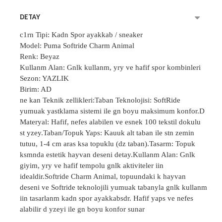
DETAY
c1
rn Tipi: Kadn Spor ayakkab / sneaker
Model: Puma Softride Charm Animal
Renk: Beyaz
Kullanm Alan: Gnlk kullanm, yry ve hafif spor kombinleri
Sezon: YAZLIK
Birim: AD
ne kan Teknik zellikleri:Taban Teknolojisi: SoftRide
yumuak yastklama sistemi ile gn boyu maksimum konfor.D
Materyal: Hafif, nefes alabilen ve esnek 100 tekstil dokulu
st yzey.Taban/Topuk Yaps: Kauuk alt taban ile stn zemin
tutuu, 1-4 cm aras ksa topuklu (dz taban).Tasarm: Topuk
ksmnda estetik hayvan deseni detay.Kullanm Alan: Gnlk
giyim, yry ve hafif tempolu gnlk aktiviteler iin
idealdir.Softride Charm Animal, topuundaki k hayvan
deseni ve Softride teknolojili yumuak tabanyla gnlk kullanm
iin tasarlanm kadn spor ayakkabsdr. Hafif yaps ve nefes
alabilir d yzeyi ile gn boyu konfor sunar