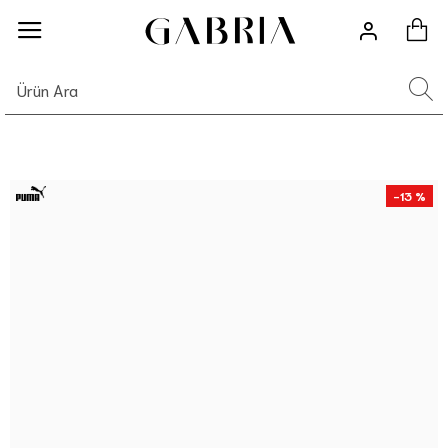
-13 %