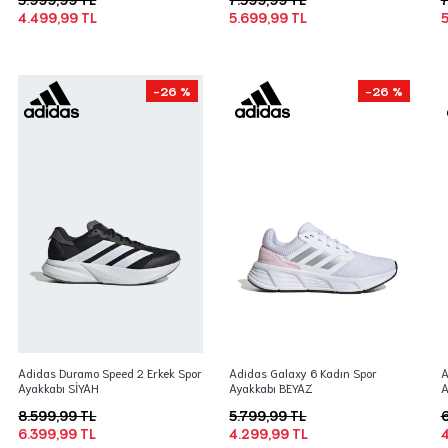
4.499,99 TL
5.699,99 TL
5
-26 %
-26 %
Adidas Duramo Speed 2 Erkek Spor
Adidas Galaxy 6 Kadın Spor
A
Ayakkabı SİYAH
Ayakkabı BEYAZ
A
8.599,99 TL
5.799,99 TL
6
6.399,99 TL
4.299,99 TL
4