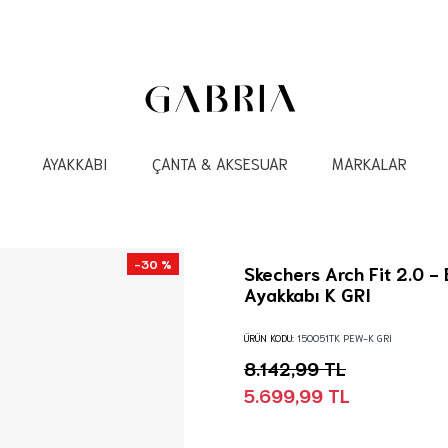
AYAKKABI
ÇANTA & AKSESUAR
MARKALAR
-30 %
Skechers Arch Fit 2.0 
Ayakkabı K GRI
ÜRÜN KODU:
150051TK PEW-K GRI
8.142,99 TL
5.699,99 TL