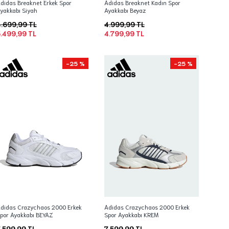
didas Breaknet Erkek Spor
Adidas Breaknet Kadın Spor
yakkabı Siyah
Ayakkabı Beyaz
.699,99 TL
4.999,99 TL
.499,99 TL
4.799,99 TL
-25 %
-25 %
didas Crazychaos 2000 Erkek
Adidas Crazychaos 2000 Erkek
por Ayakkabı BEYAZ
Spor Ayakkabı KREM
.599,99 TL
7.599,99 TL