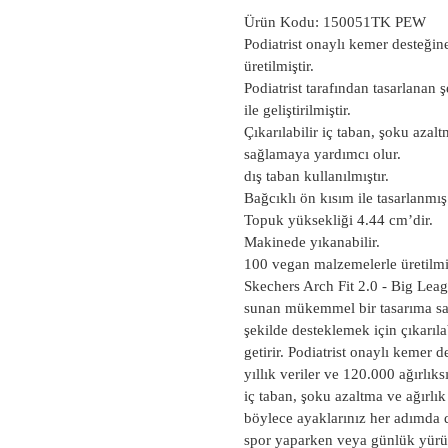
Ürün Kodu: 150051TK PEW
Podiatrist onaylı kemer desteğine
üretilmiştir.
Podiatrist tarafından tasarlanan ş
ile geliştirilmiştir.
Çıkarılabilir iç taban, şoku azal
sağlamaya yardımcı olur.
dış taban kullanılmıştır.
Bağcıklı ön kısım ile tasarlanmış 
Topuk yüksekliği 4.44 cm
’dir.
Makinede y
ıkanabilir.
100 vegan malzemelerle üretilmiş
Skechers Arch Fit 2.0 - Big Lea
sunan mükemmel bir tasarıma sahi
şekilde desteklemek için çıkarılab
getirir. Podiatrist onaylı kemer d
yıllık veriler ve 120.000 ağırlıks
iç taban, şoku azaltma ve ağırlık
böylece ayaklarınız her adımda d
spor yaparken veya günlük yürüy