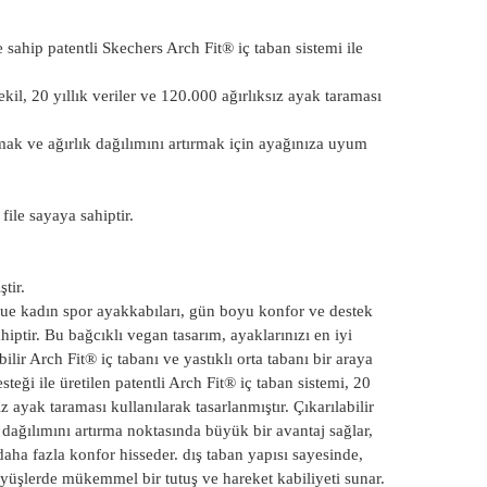
 sahip patentli Skechers Arch Fit® iç taban sistemi ile
ekil, 20 yıllık veriler ve 120.000 ağırlıksız ayak taraması
tmak ve ağırlık dağılımını artırmak için ayağınıza uyum
file sayaya sahiptir.
tir.
gue kadın spor ayakkabıları, gün boyu konfor ve destek
ptir. Bu bağcıklı vegan tasarım, ayaklarınızı en iyi
ilir Arch Fit® iç tabanı ve yastıklı orta tabanı bir araya
esteği ile üretilen patentli Arch Fit® iç taban sistemi, 20
ız ayak taraması kullanılarak tasarlanmıştır. Çıkarılabilir
 dağılımını artırma noktasında büyük bir avantaj sağlar,
aha fazla konfor hisseder. dış taban yapısı sayesinde,
üşlerde mükemmel bir tutuş ve hareket kabiliyeti sunar.