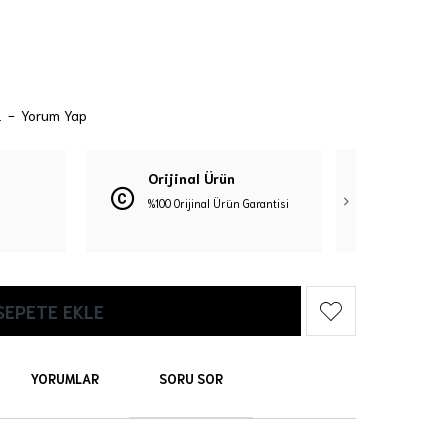
.
-
Yorum Yap
Orijinal Ürün
Güven
%100 Orijinal Ürün Garantisi
3D Güve
SEPETE EKLE
YORUMLAR
SORU SOR