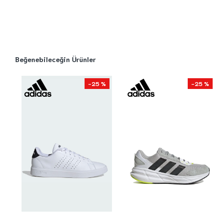
Beğenebileceğin Ürünler
-25 %
-25 %