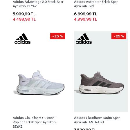
Adidas Advantage 2.0 Erkek Spor
Adidas Astrastar Erkek Spor
Ayakkabı BEYAZ
Ayakkabı GRİ
5.999,99 TL
6.699,99 TL
4.499,99 TL
4.999,99 TL
-25 %
-25 %
Adidas Cloudfoam Cuxxion -
Adidas Cloudfoam Kadın Spor
Rapidfit Erkek Spor Ayakkabı
Ayakkabı ANTRASİT
BEYAZ
7.599,99 TL