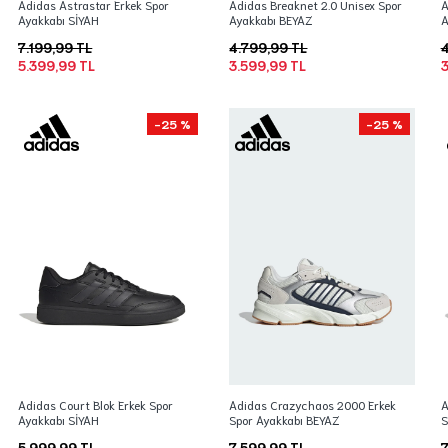
Adidas Astrastar Erkek Spor
Adidas Breaknet 2.0 Unisex Spor
A
Ayakkabı SİYAH
Ayakkabı BEYAZ
A
7.199,99 TL
4.799,99 TL
4
5.399,99 TL
3.599,99 TL
3
-25 %
-25 %
Adidas Court Blok Erkek Spor
Adidas Crazychaos 2000 Erkek
A
Ayakkabı SİYAH
Spor Ayakkabı BEYAZ
S
5.999,99 TL
7.599,99 TL
7