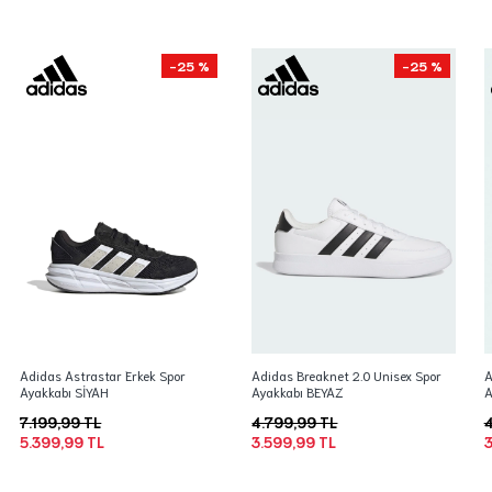
-25 %
-25 %
Adidas Astrastar Erkek Spor
Adidas Breaknet 2.0 Unisex Spor
A
Ayakkabı SİYAH
Ayakkabı BEYAZ
A
7.199,99 TL
4.799,99 TL
4
5.399,99 TL
3.599,99 TL
3