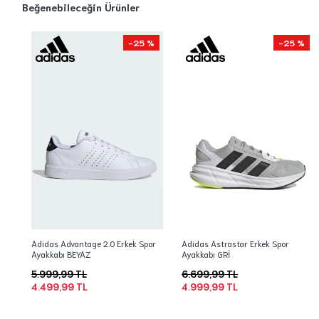
Beğenebileceğin Ürünler
-25 %
-25 %
Adidas Advantage 2.0 Erkek Spor
Adidas Astrastar Erkek Spor
Ayakkabı BEYAZ
Ayakkabı GRİ
5.999,99 TL
6.699,99 TL
4.499,99 TL
4.999,99 TL