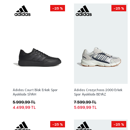
-25 %
-25 %
Adidas Court Blok Erkek Spor
Adidas Crazychaos 2000 Erkek
Ayakkabı SİYAH
Spor Ayakkabı BEYAZ
5.999,99 TL
7.599,99 TL
4.499,99 TL
5.699,99 TL
-25 %
-25 %