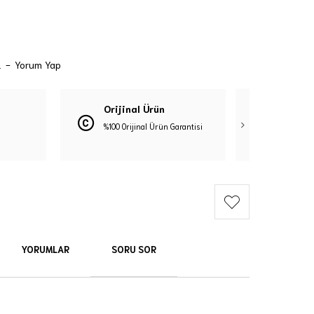
.
-
Yorum Yap
Orijinal Ürün
Güven
%100 Orijinal Ürün Garantisi
3D Güve
YORUMLAR
SORU SOR