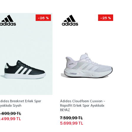
-26 %
-25 %
didas Breaknet Erkek Spor
Adidas Cloudfoam Cuxxion -
yakkabı Siyah
Rapidfit Erkek Spor Ayakkabı
BEYAZ
.699,99 TL
7.599,99 TL
.499,99 TL
5.699,99 TL