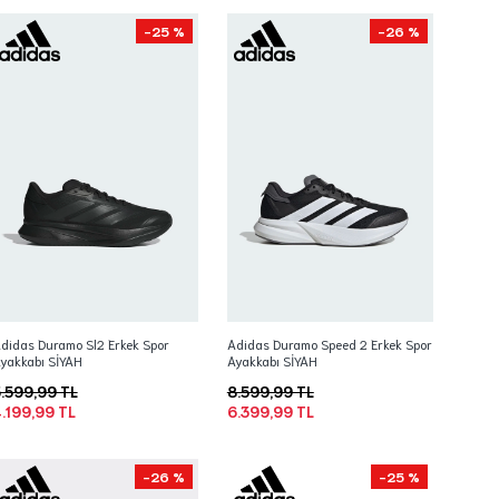
-25 %
-26 %
didas Duramo Sl2 Erkek Spor
Adidas Duramo Speed 2 Erkek Spor
yakkabı SİYAH
Ayakkabı SİYAH
.599,99 TL
8.599,99 TL
.199,99 TL
6.399,99 TL
-26 %
-25 %