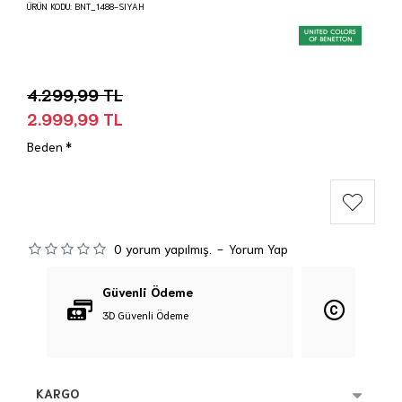
ÜRÜN KODU:
BNT_1488-SIYAH
4.299,99 TL
2.999,99 TL
Beden
0 yorum yapılmış.
-
Yorum Yap
Güvenli Ödeme
Orijina
3D Güvenli Ödeme
%100 Orij
KARGO