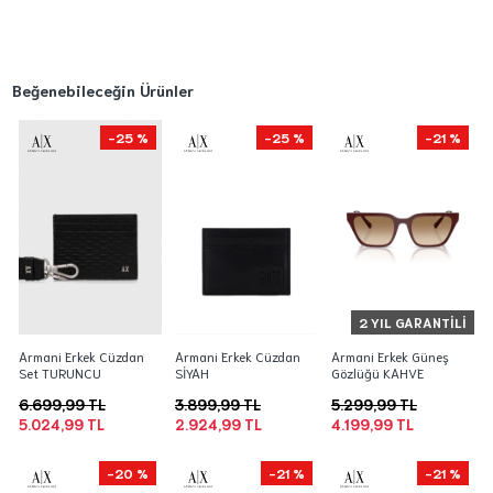
Beğenebileceğin Ürünler
-25 %
-25 %
-21 %
2 YIL GARANTILI
Armani Erkek Cüzdan
Armani Erkek Cüzdan
Armani Erkek Güneş
Set TURUNCU
SİYAH
Gözlüğü KAHVE
6.699,99 TL
3.899,99 TL
5.299,99 TL
5.024,99 TL
2.924,99 TL
4.199,99 TL
-20 %
-21 %
-21 %