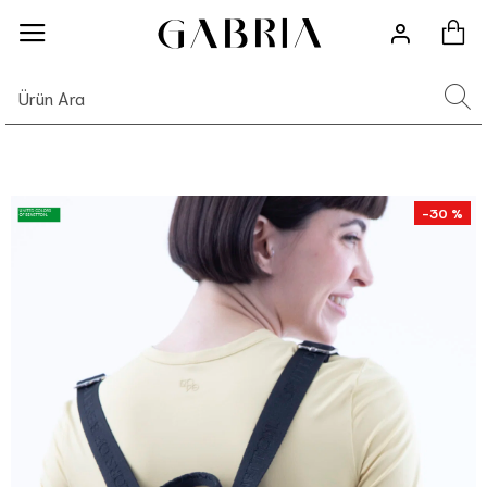
-30 %