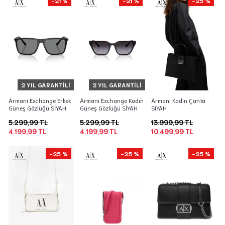
-21 %
-21 %
-25 %
2 YIL GARANTILI
2 YIL GARANTILI
Armani Exchange Erkek
Armani Exchange Kadın
Armani Kadın Çanta
Güneş Gözlüğü SİYAH
Güneş Gözlüğü SİYAH
SIYAH
5.299,99 TL
5.299,99 TL
13.999,99 TL
4.199,99 TL
4.199,99 TL
10.499,99 TL
-25 %
-25 %
-25 %